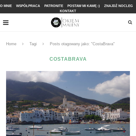
O MNIE
WSPÓŁPRACA
PATRONITE
POSTAW MI KAWĘ :)
ZNAJDŹ NOCLEG
KONTAKT
Home
Tagi
Posts otagowany jako: "CostaBrava"
COSTABRAVA