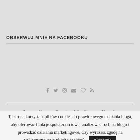
OBSERWUJ MNIE NA FACEBOOKU
Strona główna
O mnie
Współpraca
Kontakt
Ta strona korzysta z plików cookies do prawidłowego działania bloga,
Polityka prywatności
aby oferować funkcje społecznościowe, analizować ruch na blogu i
@2019 - Blog chroniony prawem autorskim. Kopiowanie treści bez zgody autora zabronione.
prowadzić działania marketingowe. Czy wyrażasz zgodę na
Szablon wykonany na bazie szablonu:
PenciDesign