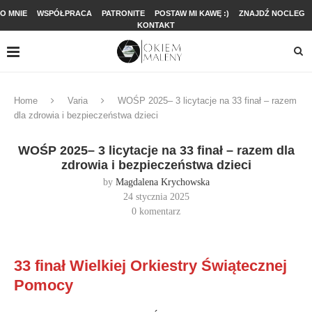
O MNIE
WSPÓŁPRACA
PATRONITE
POSTAW MI KAWĘ :)
ZNAJDŹ NOCLEG
KONTAKT
Home
Varia
WOŚP 2025– 3 licytacje na 33 finał – razem
dla zdrowia i bezpieczeństwa dzieci
WOŚP 2025– 3 licytacje na 33 finał – razem dla
zdrowia i bezpieczeństwa dzieci
by
Magdalena Krychowska
24 stycznia 2025
0 komentarz
33 finał Wielkiej Orkiestry Świątecznej
Pomocy