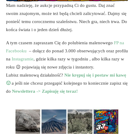
Mam nadzieję, że aukcje przypadną Ci do gustu. Daj znać
swoim znajomym, może też będą chcieli zalicytować. Dajmy się
ponieść temu corocznemu szaleństwu. Niech gra, niech trwa. Do
końca świata i o jeden dzień dłużej.
A tym czasem zapraszam Cię do polubienia malenowego
FP na
Facebooku
– dołącz do ponad 3.000 obserwujących oraz profilu
na
Instagramie
, gdzie kilka razy w tygodniu , albo kilka razy w
roku 😉 pojawiają się nowe zdjęcia i instastory.
Lubisz malenową działalność?
Nie krępuj się i postaw mi kawę
🙂
a jeśli nie chcesz przegapić kolejnego to koniecznie zapisz się
do
Newslettera -> Zapisuję się teraz!