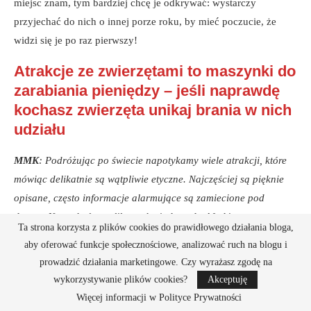
miejsc znam, tym bardziej chcę je odkrywać: wystarczy
przyjechać do nich o innej porze roku, by mieć poczucie, że
widzi się je po raz pierwszy!
Atrakcje ze zwierzętami to maszynki do
zarabiania pieniędzy – jeśli naprawdę
kochasz zwierzęta unikaj brania w nich
udziału
MMK
: Podróżując po świecie napotykamy wiele atrakcji, które
mówiąc delikatnie są wątpliwie etyczne. Najczęściej są pięknie
opisane, często informacje alarmujące są zamiecione pod
dywan. Na co byś uczuliła osoby jadące do Afryki, w czym
Ta strona korzysta z plików cookies do prawidłowego działania bloga,
absolutnie nie brać udziału?
aby oferować funkcje społecznościowe, analizować ruch na blogu i
prowadzić działania marketingowe. Czy wyrażasz zgodę na
AOK
: Bądźcie czujni,
wykorzystywanie plików cookies?
Akceptuję
gdy widzicie atrakcję
Więcej informacji w Polityce Prywatności
wykorzystującą dzikie