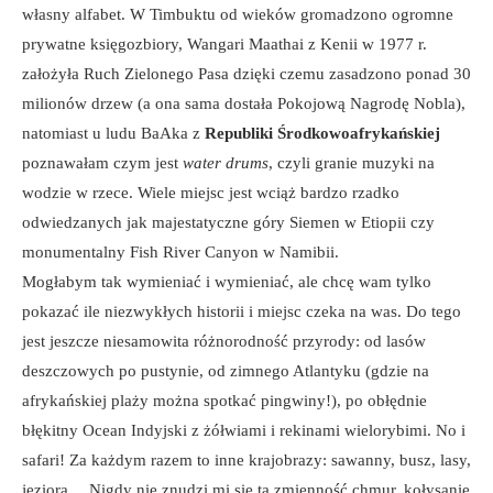
własny alfabet. W Timbuktu od wieków gromadzono ogromne
prywatne księgozbiory, Wangari Maathai z Kenii w 1977 r.
założyła Ruch Zielonego Pasa dzięki czemu zasadzono ponad 30
milionów drzew (a ona sama dostała Pokojową Nagrodę Nobla),
natomiast u ludu BaAka z
Republiki Środkowoafrykańskiej
poznawałam czym jest
water drums
, czyli granie muzyki na
wodzie w rzece. Wiele miejsc jest wciąż bardzo rzadko
odwiedzanych jak majestatyczne góry Siemen w Etiopii czy
monumentalny Fish River Canyon w Namibii.
Mogłabym tak wymieniać i wymieniać, ale chcę wam tylko
pokazać ile niezwykłych historii i miejsc czeka na was. Do tego
jest jeszcze niesamowita różnorodność przyrody: od lasów
deszczowych po pustynie, od zimnego Atlantyku (gdzie na
afrykańskiej plaży można spotkać pingwiny!), po obłędnie
błękitny Ocean Indyjski z żółwiami i rekinami wielorybimi. No i
safari! Za każdym razem to inne krajobrazy: sawanny, busz, lasy,
jeziora… Nigdy nie znudzi mi się ta zmienność chmur, kołysanie