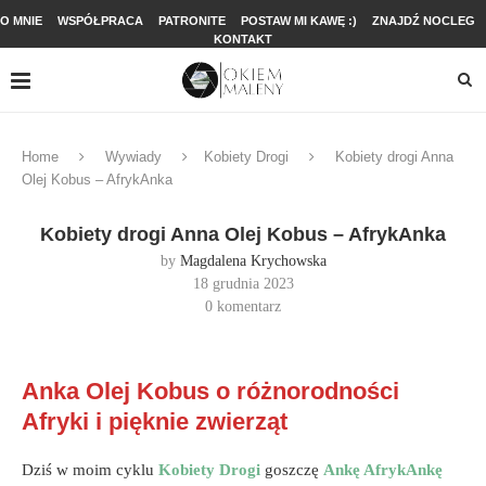
O MNIE
WSPÓŁPRACA
PATRONITE
POSTAW MI KAWĘ :)
ZNAJDŹ NOCLEG
KONTAKT
Home
Wywiady
Kobiety Drogi
Kobiety drogi Anna
Olej Kobus – AfrykAnka
Kobiety drogi Anna Olej Kobus – AfrykAnka
by
Magdalena Krychowska
18 grudnia 2023
0 komentarz
Anka Olej Kobus o różnorodności
Afryki i pięknie zwierząt
Dziś w moim cyklu
Kobiety Drogi
goszczę
Ankę AfrykAnkę