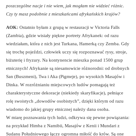
poszczególne nacje i nie wiem, jak mogłam nie widzieć różnic.
Czy ty masz podobnie z mieszkańcami afrykańskich krajów?
AOK:
Ostatnio byłam z grupą w restauracji w Victoria Falls
(Zambia), gdzie wisiały piękne portrety Afrykanek: od razu
wiedziałam, która z nich jest Turkana, Hamerką czy Zemba. Gdy
się trochę pojeździ, człowiek uczy się rozpoznawać rysy, stroje,
biżuterię i fryzury. Na kontynencie mieszka ponad 1500 grup
etnicznych! Afrykanie są niesamowicie różnorodni: od drobnych
San (Buszmeni), Twa i Aka (Pigmeje), po wysokich Masajów i
Dinka. W rozróżnianiu miejscowych ludów pomagają też
charakterystyczne dekoracje (niekiedy skaryfikacje), pełniące
rolę swoistych „dowodów osobistych”, dzięki którym od razu
wiadomo do jakiej grupy etnicznej należy dana osoba.
W miarę poznawania tych ludzi, odkrywa się pewne powiązania:
na przykład Himba z Namibii, Masajów z Kenii i Mundari z
Sudanu Południowego łączy ogromna miłość do krów. Są one