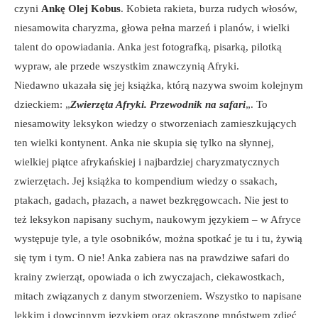
czyni
Ankę Olej Kobus
. Kobieta rakieta, burza rudych włosów,
niesamowita charyzma, głowa pełna marzeń i planów, i wielki
talent do opowiadania. Anka jest fotografką, pisarką, pilotką
wypraw, ale przede wszystkim znawczynią Afryki.
Niedawno ukazała się jej książka, którą nazywa swoim kolejnym
dzieckiem: „
Zwierzęta Afryki. Przewodnik na safari
„. To
niesamowity leksykon wiedzy o stworzeniach zamieszkujących
ten wielki kontynent. Anka nie skupia się tylko na słynnej,
wielkiej piątce afrykańskiej i najbardziej charyzmatycznych
zwierzętach. Jej książka to kompendium wiedzy o ssakach,
ptakach, gadach, płazach, a nawet bezkręgowcach. Nie jest to
też leksykon napisany suchym, naukowym językiem – w Afryce
występuje tyle, a tyle osobników, można spotkać je tu i tu, żywią
się tym i tym. O nie! Anka zabiera nas na prawdziwe safari do
krainy zwierząt, opowiada o ich zwyczajach, ciekawostkach,
mitach związanych z danym stworzeniem. Wszystko to napisane
lekkim i dowcipnym językiem oraz okraszone mnóstwem zdjęć