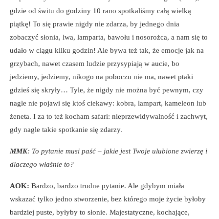
gdzie od świtu do godziny 10 rano spotkaliśmy całą wielką
piątkę! To się prawie nigdy nie zdarza, by jednego dnia
zobaczyć słonia, lwa, lamparta, bawołu i nosorożca, a nam się to
udało w ciągu kilku godzin! Ale bywa też tak, że emocje jak na
grzybach, nawet czasem ludzie przysypiają w aucie, bo
jedziemy, jedziemy, nikogo na poboczu nie ma, nawet ptaki
gdzieś się skryły… Tyle, że nigdy nie można być pewnym, czy
nagle nie pojawi się ktoś ciekawy: kobra, lampart, kameleon lub
żeneta. I za to też kocham safari: nieprzewidywalność i zachwyt,
gdy nagle takie spotkanie się zdarzy.
MMK
: To pytanie musi paść – jakie jest Twoje ulubione zwierzę i
dlaczego właśnie to?
AOK:
Bardzo, bardzo trudne pytanie. Ale gdybym miała
wskazać tylko jedno stworzenie, bez którego moje życie byłoby
bardziej puste, byłyby to słonie. Majestatyczne, kochające,