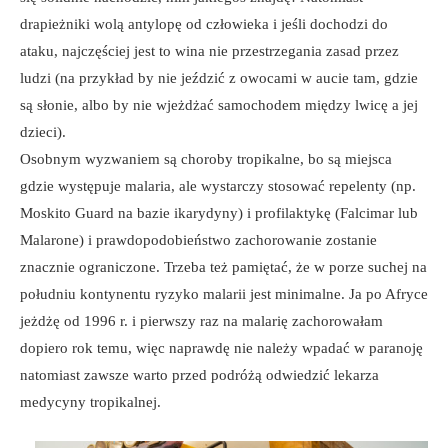
drapieżniki wolą antylopę od człowieka i jeśli dochodzi do
ataku, najczęściej jest to wina nie przestrzegania zasad przez
ludzi (na przykład by nie jeździć z owocami w aucie tam, gdzie
są słonie, albo by nie wjeżdżać samochodem między lwicę a jej
dzieci).
Osobnym wyzwaniem są choroby tropikalne, bo są miejsca
gdzie występuje malaria, ale wystarczy stosować repelenty (np.
Moskito Guard na bazie ikarydyny) i profilaktykę (Falcimar lub
Malarone) i prawdopodobieństwo zachorowanie zostanie
znacznie ograniczone. Trzeba też pamiętać, że w porze suchej na
południu kontynentu ryzyko malarii jest minimalne. Ja po Afryce
jeżdżę od 1996 r. i pierwszy raz na malarię zachorowałam
dopiero rok temu, więc naprawdę nie należy wpadać w paranoję
natomiast zawsze warto przed podróżą odwiedzić lekarza
medycyny tropikalnej.