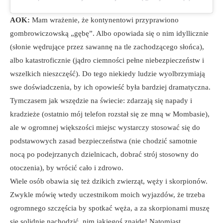
AOK:
Mam wrażenie, że kontynentowi przyprawiono
gombrowiczowską „gębę”. Albo opowiada się o nim idyllicznie
(słonie wędrujące przez sawannę na tle zachodzącego słońca),
albo katastroficznie (jądro ciemności pełne niebezpieczeństw i
wszelkich nieszczęść). Do tego niekiedy ludzie wyolbrzymiają
swe doświadczenia, by ich opowieść była bardziej dramatyczna.
Tymczasem jak wszędzie na świecie: zdarzają się napady i
kradzieże (ostatnio mój telefon rozstał się ze mną w Mombasie),
ale w ogromnej większości miejsc wystarczy stosować się do
podstawowych zasad bezpieczeństwa (nie chodzić samotnie
nocą po podejrzanych dzielnicach, dobrać strój stosowny do
otoczenia), by wrócić cało i zdrowo.
Wiele osób obawia się też dzikich zwierząt, węży i skorpionów.
Zwykle mówię wtedy uczestnikom moich wyjazdów, że trzeba
ogromnego szczęścia by spotkać węża, a za skorpionami muszę
się solidnie nachodzić, nim jakiegoś znajdę! Natomiast