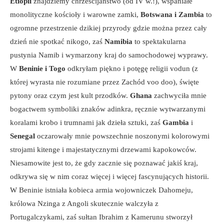
Etiopii
znajdziemy chrześcijaństwo (od IV w.!), wspaniałe
monolityczne kościoły i warowne zamki,
Botswana i Zambia
to
ogromne przestrzenie dzikiej przyrody gdzie można przez cały
dzień nie spotkać nikogo, zaś
Namibia
to spektakularna
pustynia Namib i wymarzony kraj do samochodowej wyprawy.
W
Beninie i Togo
odkryłam piękno i potęgę religii vodun (z
której wyrasta nie rozumiane przez Zachód voo doo), święte
pytony oraz czym jest kult przodków.
Ghana
zachwyciła mnie
bogactwem symboliki znaków adinkra, ręcznie wytwarzanymi
koralami krobo i trumnami jak dzieła sztuki, zaś
Gambia
i
Senegal
oczarowały mnie powszechnie noszonymi kolorowymi
strojami kitenge i majestatycznymi drzewami kapokowców.
Niesamowite jest to, że gdy zacznie się poznawać jakiś kraj,
odkrywa się w nim coraz więcej i więcej fascynujących historii.
W Beninie istniała kobieca armia wojowniczek Dahomeju,
królowa Nzinga z Angoli skutecznie walczyła z
Portugalczykami, zaś sułtan Ibrahim z Kamerunu stworzył