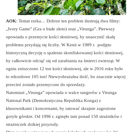
AOK
: Temat rzeka… Dobrze ten problem ilustrują dwa filmy:
„Ivory Game” (Gra o białe złoto) oraz „Virunga”. Pierwszy
opowiada o przemycie kości słoniowej, by unaocznić skalę
problemu przydają się liczby. W Kenii w 1989 r. podjęto
historyczną decyzję o spaleniu skonfiskowanej kości słoniowej,
by całkowicie odciąć się od zarabiania na śmierci zwierząt. W
ogniu zniszczono 12 ton kości słoniowej, ale w 2016 roku było
to rekordowe 105 ton! Niewyobrażalna ilość, bo znacznie więcej
przecież zostało przemycone do sprzedaży.
Natomiast „Virunga” opowiada o walce rangerów z Virunga
National Park (Demokratyczna Republika Konga) z
kłusownikami i koncernami, by ratować skrajnie zagrożone
goryle górskie. Od 1996 r. zginęło tam ponad 150 strażników i
strażniczek dzikiej przyrody.