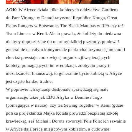
AOK
: W Afryce działa kilka kobiecych oddziałów: Gardiens
du Parc Virunga w Demokratycznej Republice Konga, Great
Plains Rangers w Botswanie, The Black Mambas w RPA czy też
Team Lioness w Kenii. Ale to prawda, że kobiety do niedawna
nie były dopuszczane do ochrony dzikiej przyrody, ponieważ
generalnie na całym kontynencie patriarchat trzyma się mocno. I
chociaż powstaje coraz więcej organizacji wspierających
kobiety, pomagających im w edukacji, zdobyciu pracy i
niezależności finansowej, to generalnie bycie kobietą w Afryce
jest często bardzo trudne.
W poprawie ich sytuacji doskonale sprawdzają się małe
organizacje, takie jak EDU Afryka w Beninie i Togo
(pomagająca w nauce), czy też Sewing Together w Kenii (gdzie
polska projektantka Majka Kotala prowadzi bezpłatną szkołę
krawiecką), zaś Michał i Dorota stworzyli Pole Pole: ich szwalnie
w Afryce dają pracę miejscowym kobietom, a cudownie