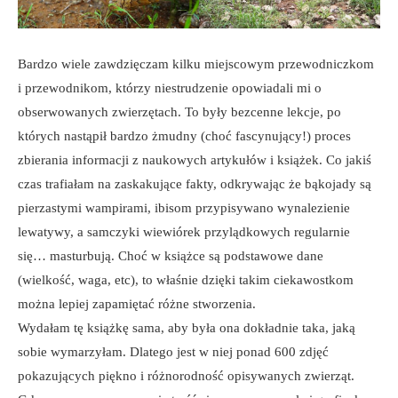
Bardzo wiele zawdzięczam kilku miejscowym przewodniczkom
i przewodnikom, którzy niestrudzenie opowiadali mi o
obserwowanych zwierzętach. To były bezcenne lekcje, po
których nastąpił bardzo żmudny (choć fascynujący!) proces
zbierania informacji z naukowych artykułów i książek. Co jakiś
czas trafiałam na zaskakujące fakty, odkrywając że bąkojady są
pierzastymi wampirami, ibisom przypisywano wynalezienie
lewatywy, a samczyki wiewiórek przylądkowych regularnie
się… masturbują. Choć w książce są podstawowe dane
(wielkość, waga, etc), to właśnie dzięki takim ciekawostkom
można lepiej zapamiętać różne stworzenia.
Wydałam tę książkę sama, aby była ona dokładnie taka, jaką
sobie wymarzyłam. Dlatego jest w niej ponad 600 zdjęć
pokazujących piękno i różnorodność opisywanych zwierząt.