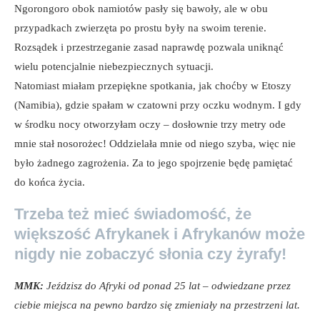
Ngorongoro obok namiotów pasły się bawoły, ale w obu
przypadkach zwierzęta po prostu były na swoim terenie.
Rozsądek i przestrzeganie zasad naprawdę pozwala uniknąć
wielu potencjalnie niebezpiecznych sytuacji.
Natomiast miałam przepiękne spotkania, jak choćby w Etoszy
(Namibia), gdzie spałam w czatowni przy oczku wodnym. I gdy
w środku nocy otworzyłam oczy – dosłownie trzy metry ode
mnie stał nosorożec! Oddzielała mnie od niego szyba, więc nie
było żadnego zagrożenia. Za to jego spojrzenie będę pamiętać
do końca życia.
Trzeba też mieć świadomość, że
większość Afrykanek i Afrykanów może
nigdy nie zobaczyć słonia czy żyrafy!
MMK:
Jeździsz do Afryki od ponad 25 lat – odwiedzane przez
ciebie miejsca na pewno bardzo się zmieniały na przestrzeni lat.