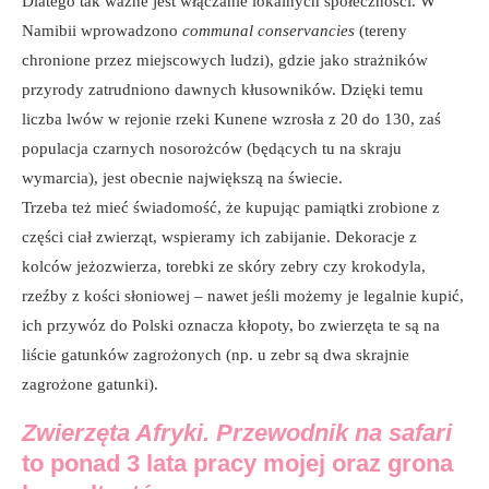
Dlatego tak ważne jest włączanie lokalnych społeczności. W
Namibii wprowadzono
communal conservancies
(tereny
chronione przez miejscowych ludzi), gdzie jako strażników
przyrody zatrudniono dawnych kłusowników. Dzięki temu
liczba lwów w rejonie rzeki Kunene wzrosła z 20 do 130, zaś
populacja czarnych nosorożców (będących tu na skraju
wymarcia), jest obecnie największą na świecie.
Trzeba też mieć świadomość, że kupując pamiątki zrobione z
części ciał zwierząt, wspieramy ich zabijanie. Dekoracje z
kolców jeżozwierza, torebki ze skóry zebry czy krokodyla,
rzeźby z kości słoniowej – nawet jeśli możemy je legalnie kupić,
ich przywóz do Polski oznacza kłopoty, bo zwierzęta te są na
liście gatunków zagrożonych (np. u zebr są dwa skrajnie
zagrożone gatunki).
Zwierzęta Afryki. Przewodnik na safari
to ponad 3 lata pracy mojej oraz grona