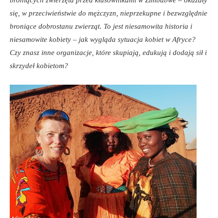
broniących zwierzęta przed kłusownikami w Zimbabwe – okazały
się, w przeciwieństwie do mężczyzn, nieprzekupne i bezwzględnie
broniące dobrostanu zwierząt. To jest niesamowita historia i
niesamowite kobiety – jak wygląda sytuacja kobiet w Afryce?
Czy znasz inne organizacje, które skupiają, edukują i dodają sił i
skrzydeł kobietom?