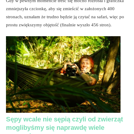
Gdy w pewnym momencie treść się mocno rozrosła i graficzka
zmniejszyła czcionkę, aby się zmieścić w założonych 400
stronach, uznałam że trudno będzie ją czytać na safari, więc po
prostu zwiększymy objętość (finalnie wyszło 456 stron).
Sępy wcale nie sępią czyli od zwierząt
moglibyśmy się naprawdę wiele