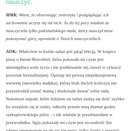
nauczyć.
MMK:
Wiem, że obserwując zwierzęta i podglądając ich
zachowanie uczysz się od nich. Ja do tej pory miałam za
nauczyciela tylko pakistańskiego muła, który nauczył mnie
pokonywać góry, opowiedz o Twoich nauczycielach.
AOK:
Właściwie to każde safari jest jakąś lekcją. W książce
piszę o hienie Bravehert, która pokazała mi czym jest
nieustępliwa wola życia i nie poddawanie się, nawet w sytuacji
pozornie beznadziejnej. Opisuję też pewną niepełnosprawną
werwetę (niewielka małpka), której brak dwóch kończyn nie
przeszkodził zostać mamą i doskonale dawać sobie radę.
Natomiast impale, które ludziom na safari nudzą się dość szybko
bo wszędzie się je widzi, odkryły przede mną dramat godny
szekspirowskiego pióra – i tak właśnie je przedstawiłam w
przewodniku. Sępy pokazały mi czym jest szczodrość (bo
wbrew stereotypom wcale się nie sępią, tylko dzielą z innymi),