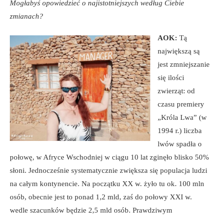
Mogłabyś opowiedzieć o najistotniejszych według Ciebie
zmianach?
AOK:
Tą
największą są
jest zmniejszanie
się ilości
zwierząt: od
czasu premiery
„Króla Lwa” (w
1994 r.) liczba
lwów spadła o
połowę, w Afryce Wschodniej w ciągu 10 lat zginęło blisko 50%
słoni. Jednocześnie systematycznie zwiększa się populacja ludzi
na całym kontynencie. Na początku XX w. żyło tu ok. 100 mln
osób, obecnie jest to ponad 1,2 mld, zaś do połowy XXI w.
wedle szacunków będzie 2,5 mld osób. Prawdziwym