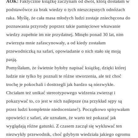
AOK:
Faktycznie książkę zaczynam od dwói, którą dostałam w
podstawówce za brak wiedzy o tych nieszczęsnych odnóżach
raka. Myślę, że cała masa młodych ludzi zostaje zniechęcona do
poznawania przyrody poprzez takie pamięciowe wkuwanie
wiedzy zupełnie im nie przydatnej. Minęło ponad 30 lat, nim
zwierzęta mnie zafascynowały, a od kiedy zostałam
przewodniczką na safari, opowiadanie o nich stało się moją
pasją.
Pomyślałam, że świetnie byłoby napisać książkę, dzięki której
ludzie nie tylko by poznali te różne stworzenia, ale też choć
trochę je pokochali i dostrzegli jak bardzo są niezwykłe.
Chciałam też unikać stereotypowego widzenia zwierząt i
pokazywać to, co jest w nich najlepsze (na przykład sępy są
przez ludzi kompletnie niedoceniane!). Początkowo spisywałam
opowieści z safari, ale uznałam, że warto też pokazać jak
wyglądają różne gatunki. Z czasem zaczął się wykluwać ten
niezwykły przewodnik, choć gdybym wiedziała jakiego ogromu