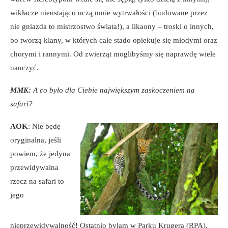
wikłacze nieustająco uczą mnie wytrwałości (budowane przez
nie gniazda to mistrzostwo świata!), a likaony – troski o innych,
bo tworzą klany, w których całe stado opiekuje się młodymi oraz
chorymi i rannymi. Od zwierząt moglibyśmy się naprawdę wiele
nauczyć.
MMK:
A co było dla Ciebie największym zaskoczeniem na
safari?
AOK
: Nie będę
oryginalna, jeśli
powiem, że jedyna
przewidywalna
rzecz na safari to
jego
nieprzewidywalność! Ostatnio byłam w Parku Krugera (RPA),