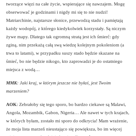
tworzące więzi na całe życie, wspierające się nawzajem. Mogę
obserwować je godzinami i nigdy mi się to nie nudzi!
Matriarchinie, najstarsze słonice, przewodzą stadu i pamiętają
każdy wodopój, z którego kiedykolwiek korzystały. Są niczym
żywe mapy. Dlatego tak ogromną stratą jest ich śmierć: gdy
zginą, nim przekażą całą swą wiedzę kolejnym pokoleniom (a
trwa to latami), w przypadku suszy stado będzie skazane na
śmieć, bo nie będzie nikogo, kto zaprowadzi je do ostatniego
miejsca z wodą…
MMK
: Jaki kraj, w którym jeszcze nie byłaś, jest Twoim
marzeniem?
AOK
: Zebrałoby się tego sporo, bo bardzo ciekawe są Malawi,
Angola, Mozambik, Gabon, Nigeria… Ale nawet w tych krajach,
w których byłam, zostało mi sporo do odkrycia! Mam wrażenie,
że moja lista marzeń nieustająco się powiększa, bo im więcej