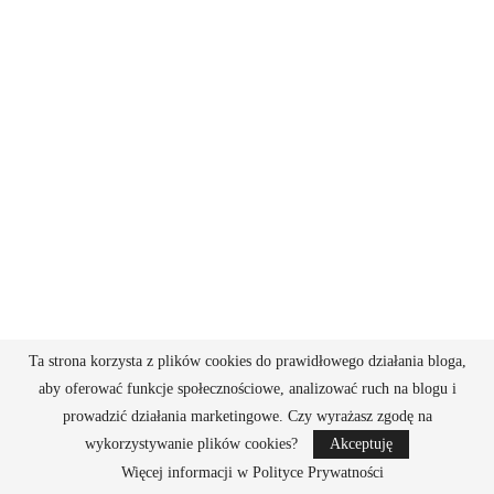
Ta strona korzysta z plików cookies do prawidłowego działania bloga,
aby oferować funkcje społecznościowe, analizować ruch na blogu i
prowadzić działania marketingowe. Czy wyrażasz zgodę na
Natomiast Chińczycy mają dwa główne cele w Birmie i te dwa
wykorzystywanie plików cookies?
Akceptuję
cele są bardzo czytelne. Po pierwsze, chcą, żeby było stabilnie.
Więcej informacji w Polityce Prywatności
Po drugie, żeby nie było w Birmie Zachodu. I o ile ten pierwszy