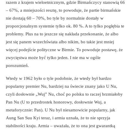
razem z krajem wieloetnicznym, gdzie Birmańczycy stanowią 66
– 67%, a mniejszości resztę, to powoduje, że partie birmańskie
nie dostają 60 – 70%, bo tyle by normalnie dostały w
proporcjonalnym systemie tylko ok. 80 %. A to tylko pogłębia te
problemy. Plus na to jeszcze się nakłada przekonanie, że albo
jest się panem wszechświata albo nikim, bo takie jest mniej
więcej podejście polityczne w Birmie. To powoduje postawę, że
zwycięstwa może być tylko jeden. I nie ma w ogóle
porozumień.
Wtedy w 1962 było o tyle podobnie, że wtedy był bardzo
popularny premier Nu, bardziej na świecie znany jako U Nu,
czyli dosłownie „Wuj” Nu, choć po polsku to raczej brzmiałoby
Pan Nu (U to przedrostek honorowy, dosłownie Wuj, a
metaforycznie: Pan). U Nu był niesamowicie popularny, jak
Aung San Suu Kyi teraz, i armia uznała, że to nie sprzyja
stabilności kraju. Armia – uważała, że to ona jest gwarantką