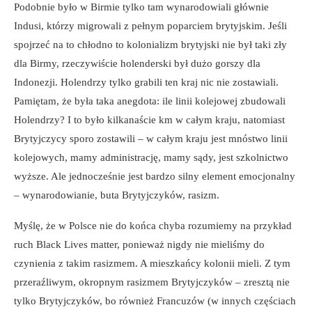
Podobnie było w Birmie tylko tam wynarodowiali głównie
Indusi, którzy migrowali z pełnym poparciem brytyjskim. Jeśli
spojrzeć na to chłodno to kolonializm brytyjski nie był taki zły
dla Birmy, rzeczywiście holenderski był dużo gorszy dla
Indonezji. Holendrzy tylko grabili ten kraj nic nie zostawiali.
Pamiętam, że była taka anegdota: ile linii kolejowej zbudowali
Holendrzy? I to było kilkanaście km w całym kraju, natomiast
Brytyjczycy sporo zostawili – w całym kraju jest mnóstwo linii
kolejowych, mamy administrację, mamy sądy, jest szkolnictwo
wyższe. Ale jednocześnie jest bardzo silny element emocjonalny
– wynarodowianie, buta Brytyjczyków, rasizm.
Myślę, że w Polsce nie do końca chyba rozumiemy na przykład
ruch Black Lives matter, ponieważ nigdy nie mieliśmy do
czynienia z takim rasizmem. A mieszkańcy kolonii mieli. Z tym
przeraźliwym, okropnym rasizmem Brytyjczyków – zresztą nie
tylko Brytyjczyków, bo również Francuzów (w innych częściach