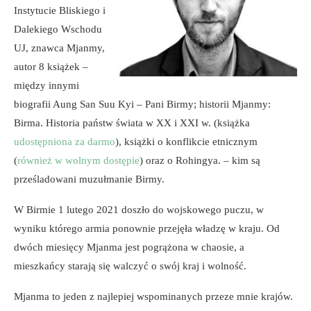
Instytucie Bliskiego i
Dalekiego Wschodu
UJ, znawca Mjanmy,
autor 8 książek –
między innymi
biografii Aung San Suu Kyi – Pani Birmy; historii Mjanmy:
Birma. Historia państw świata w XX i XXI w. (książka
udostępniona za darmo
), książki o konflikcie etnicznym
(
również w wolnym dostępie
) oraz o Rohingya. – kim są
prześladowani muzułmanie Birmy.
W Birmie 1 lutego 2021 doszło do wojskowego puczu, w
wyniku którego armia ponownie przejęła władzę w kraju. Od
dwóch miesięcy Mjanma jest pogrążona w chaosie, a
mieszkańcy starają się walczyć o swój kraj i wolność.
Mjanma to jeden z najlepiej wspominanych przeze mnie krajów.