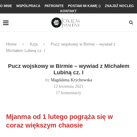
O MNIE
WSPÓŁPRACA
PATRONITE
POSTAW MI KAWĘ :)
ZNAJDŹ NOCLEG
KONTAKT
Home
Azja
Pucz wojskowy w Birmie – wywiad z
Michałem Lubiną cz. I
Pucz wojskowy w Birmie – wywiad z Michałem
Lubiną cz. I
by
Magdalena Krychowska
12 kwietnia 2021
17 komentarzy
Mjanma od 1 lutego pogrąża się w
coraz większym chaosie