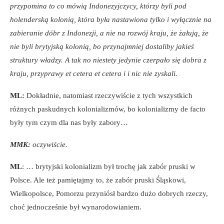
przypomina to co mówią Indonezyjczycy, którzy byli pod
holenderską kolonią, która była nastawiona tylko i wyłącznie na
zabieranie dóbr z Indonezji, a nie na rozwój kraju, że żałują, że
nie byli brytyjską kolonią, bo przynajmniej dostaliby jakieś
struktury władzy. A tak no niestety jedynie czerpało się dobra z
kraju, przyprawy et cetera et cetera i i nic nie zyskali.
ML:
Dokładnie, natomiast rzeczywiście z tych wszystkich
różnych paskudnych kolonializmów, bo kolonializmy de facto
były tym czym dla nas były zabory…
MMK:
oczywiście.
ML
: … brytyjski kolonializm był trochę jak zabór pruski w
Polsce. Ale też pamiętajmy to, że zabór pruski Śląskowi,
Wielkopolsce, Pomorzu przyniósł bardzo dużo dobrych rzeczy,
choć jednocześnie był wynarodowianiem.