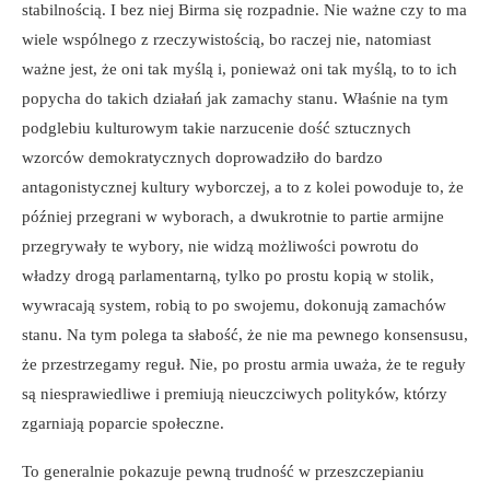
stabilnością. I bez niej Birma się rozpadnie. Nie ważne czy to ma
wiele wspólnego z rzeczywistością, bo raczej nie, natomiast
ważne jest, że oni tak myślą i, ponieważ oni tak myślą, to to ich
popycha do takich działań jak zamachy stanu. Właśnie na tym
podglebiu kulturowym takie narzucenie dość sztucznych
wzorców demokratycznych doprowadziło do bardzo
antagonistycznej kultury wyborczej, a to z kolei powoduje to, że
później przegrani w wyborach, a dwukrotnie to partie armijne
przegrywały te wybory, nie widzą możliwości powrotu do
władzy drogą parlamentarną, tylko po prostu kopią w stolik,
wywracają system, robią to po swojemu, dokonują zamachów
stanu. Na tym polega ta słabość, że nie ma pewnego konsensusu,
że przestrzegamy reguł. Nie, po prostu armia uważa, że te reguły
są niesprawiedliwe i premiują nieuczciwych polityków, którzy
zgarniają poparcie społeczne.
To generalnie pokazuje pewną trudność w przeszczepianiu