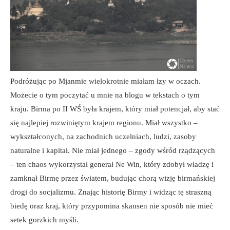
Podróżując po Mjanmie wielokrotnie miałam łzy w oczach.
Możecie o tym poczytać u mnie na blogu w tekstach o tym
kraju. Birma po II WŚ była krajem, który miał potencjał, aby stać
się najlepiej rozwiniętym krajem regionu. Miał wszystko –
wykształconych, na zachodnich uczelniach, ludzi, zasoby
naturalne i kapitał. Nie miał jednego – zgody wśród rządzących
– ten chaos wykorzystał generał Ne Win, który zdobył władzę i
zamknął Birmę przez światem, budując chorą wizję birmańskiej
drogi do socjalizmu. Znając historię Birmy i widząc tę straszną
biedę oraz kraj, który przypomina skansen nie sposób nie mieć
setek gorzkich myśli.