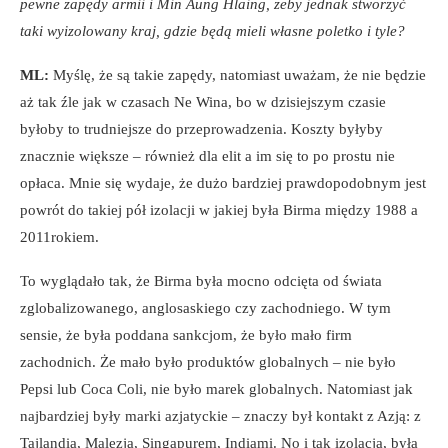
pewne zapędy armii i Min Aung Hlaing, żeby jednak stworzyć
taki wyizolowany kraj, gdzie będą mieli własne poletko i tyle?
ML:
Myślę, że są takie zapędy, natomiast uważam, że nie będzie
aż tak źle jak w czasach Ne Wina, bo w dzisiejszym czasie
byłoby to trudniejsze do przeprowadzenia. Koszty byłyby
znacznie większe – również dla elit a im się to po prostu nie
opłaca. Mnie się wydaje, że dużo bardziej prawdopodobnym jest
powrót do takiej pół izolacji w jakiej była Birma między 1988 a
2011rokiem.
To wyglądało tak, że Birma była mocno odcięta od świata
zglobalizowanego, anglosaskiego czy zachodniego. W tym
sensie, że była poddana sankcjom, że było mało firm
zachodnich. Że mało było produktów globalnych – nie było
Pepsi lub Coca Coli, nie było marek globalnych. Natomiast jak
najbardziej były marki azjatyckie – znaczy był kontakt z Azją: z
Tajlandią, Malezją, Singapurem, Indiami. No i tak izolacja, była