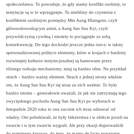
społeczeństwa. To powoduje, że gdy mamy konflikt osobisty, to
instytucje są w to wprzęgnięte. Tu mieliśmy do czynienia z
konfliktem osobistym pomiędzy Min Aung Hlaingem, czyli
głównodowodzącym armii, a Aung San Suu Kyi, czyli
przywódczynią cywilną i niestety to pociągnęło za sobą
konsekwencję. Do tego dochodzi jeszcze jedna rzecz: w takiej
spersonalizowanej polityce elementy, które w krajach o bardziej
rozwiniętej kulturze instytucjonalnej są hamowane przez
różnego rodzaju mechanizmy, tutaj są bardzo silne. Na przykład
strach – bardzo ważny element. Strach z jednej strony właśnie
oto, że Aung San Suu Kyi się teraz
za nich weźmie
. To było
bardzo istotne – generałowie uważali, że jak nie zatrzymają tego
zwycięskiego pochodu Aung San Suu Kyi po wyborach w
listopadzie 2020 roku to ona zacznie ich teraz odsuwać od
władzy. Oni pohukiwali, że były fałszerstwa i w efekcie poszli na
zwarcie i w tym zwarciu wygrali. Ale przy okazji doprowadzili
do potężnego kryzysu, do tego, że mamy de facto powstanie