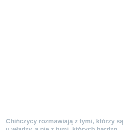
Chińczycy rozmawiają z tymi, którzy są
u władzy, a nie z tymi, których bardzo