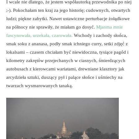
I wcale nie dlatego, że jestem współautorką przewodnika po niej
;-). Pokochałam ten kraj za jego historię; cudownych, otwartych
ludzi; piękne zabytki. Nawet ustawiczne perturbacje żołądkowe
na północy nie sprawiły, że miałam go dosyć.
Mjanma mnie
fascynowała, urzekała, czarowała.
Wschody i zachody słońca,
smak soku z ananasa, podły smak ichniego curry, setki zdjęć z
lokalsami – czasem chciałam być niewidoczna, tysiące pagód i
kilometry zakrętów przejechanych w ciasnych, śmierdzących
autobusach z kierowcami wariatami, drewniane klasztory jak
arcydzieła sztuki, duszący pył i palące słońce i uśmiechy na
twarzach wysmarowanych tanaką.