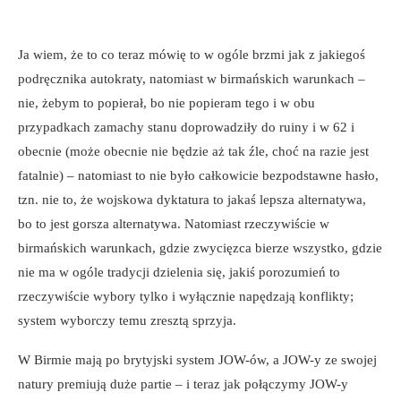
Ja wiem, że to co teraz mówię to w ogóle brzmi jak z jakiegoś
podręcznika autokraty, natomiast w birmańskich warunkach –
nie, żebym to popierał, bo nie popieram tego i w obu
przypadkach zamachy stanu doprowadziły do ruiny i w 62 i
obecnie (może obecnie nie będzie aż tak źle, choć na razie jest
fatalnie) – natomiast to nie było całkowicie bezpodstawne hasło,
tzn. nie to, że wojskowa dyktatura to jakaś lepsza alternatywa,
bo to jest gorsza alternatywa. Natomiast rzeczywiście w
birmańskich warunkach, gdzie zwycięzca bierze wszystko, gdzie
nie ma w ogóle tradycji dzielenia się, jakiś porozumień to
rzeczywiście wybory tylko i wyłącznie napędzają konflikty;
system wyborczy temu zresztą sprzyja.
W Birmie mają po brytyjski system JOW-ów, a JOW-y ze swojej
natury premiują duże partie – i teraz jak połączymy JOW-y