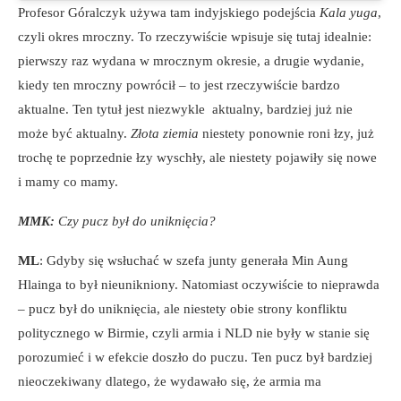
Profesor Góralczyk używa tam indyjskiego podejścia
Kala yuga
,
czyli okres mroczny. To rzeczywiście wpisuje się tutaj idealnie:
pierwszy raz wydana w mrocznym okresie, a drugie wydanie,
kiedy ten mroczny powrócił – to jest rzeczywiście bardzo
aktualne. Ten tytuł jest niezwykle aktualny, bardziej już nie
może być aktualny.
Złota ziemia
niestety ponownie roni łzy, już
trochę te poprzednie łzy wyschły, ale niestety pojawiły się nowe
i mamy co mamy.
MMK:
Czy pucz był do uniknięcia?
ML
: Gdyby się wsłuchać w szefa junty generała Min Aung
Hlainga to był nieunikniony. Natomiast oczywiście to nieprawda
– pucz był do uniknięcia, ale niestety obie strony konfliktu
politycznego w Birmie, czyli armia i NLD nie były w stanie się
porozumieć i w efekcie doszło do puczu. Ten pucz był bardziej
nieoczekiwany dlatego, że wydawało się, że armia ma