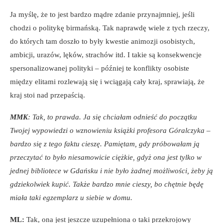
Ja myślę, że to jest bardzo mądre zdanie przynajmniej, jeśli
chodzi o politykę birmańską. Tak naprawdę wiele z tych rzeczy,
do których tam doszło to były kwestie animozji osobistych,
ambicji, urazów, lęków, strachów itd. I takie są konsekwencje
spersonalizowanej polityki – później te konflikty osobiste
między elitami rozlewają się i wciągają cały kraj, sprawiają, że
kraj stoi nad przepaścią.
MMK
: Tak, to prawda. Ja się chciałam odnieść do początku
Twojej wypowiedzi o wznowieniu książki profesora Góralczyka –
bardzo się z tego faktu cieszę. Pamiętam, gdy próbowałam ją
przeczytać to było niesamowicie ciężkie, gdyż ona jest tylko w
jednej bibliotece w Gdańsku i nie było żadnej możliwości, żeby ją
gdziekolwiek kupić. Także bardzo mnie cieszy, bo chętnie będę
miała taki egzemplarz u siebie w domu.
ML:
Tak, ona jest jeszcze uzupełniona o taki przekrojowy