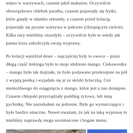
mięso w warzywach, czasem jakiś makaron. Oczywiście
obowiązkowo chlebek paratha, czasem pojawiały się frytki,
które ginęły w ułamku sekundy, a czasem przed kolacją
pojawiały się pyszne warzywa w pakorze (chrupiącym cieście).
Kilka razy mieliśmy szaszłyki – oczywiście było to wtedy jak
panna koza zakończyła swoją wyprawę.
Po kolacji wjeżdżał deser – najczęściej były to owoce – przez
długą część trekingu było to moje ulubione mango. Ciekawostka
– mango było tak dojrzałe, że było podawane przekrojone na pół
z wyjętą pestką i wyjadało się je ze skórki łyżeczką. Coś
niemożliwego do osiągnięcia z mango, które jest u nas dostępne.
Czasem chłopaki przyrządzały pudding ryżowy, lub inną
pychotkę. Nie narzekałam na jedzenie. Było go wystarczająco i
było bardzo smaczne. Nawet uważam, że jak na taką wyprawę to
mieliśmy naprawdę mega urozmaicone i bogate menu.