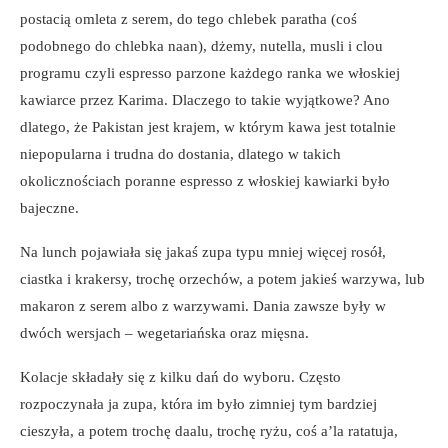
postacią omleta z serem, do tego chlebek paratha (coś
podobnego do chlebka naan), dżemy, nutella, musli i clou
programu czyli espresso parzone każdego ranka we włoskiej
kawiarce przez Karima. Dlaczego to takie wyjątkowe? Ano
dlatego, że Pakistan jest krajem, w którym kawa jest totalnie
niepopularna i trudna do dostania, dlatego w takich
okolicznościach poranne espresso z włoskiej kawiarki było
bajeczne.
Na lunch pojawiała się jakaś zupa typu mniej więcej rosół,
ciastka i krakersy, trochę orzechów, a potem jakieś warzywa, lub
makaron z serem albo z warzywami. Dania zawsze były w
dwóch wersjach – wegetariańska oraz mięsna.
Kolacje składały się z kilku dań do wyboru. Często
rozpoczynała ja zupa, która im było zimniej tym bardziej
cieszyła, a potem trochę daalu, trochę ryżu, coś a’la ratatuja,