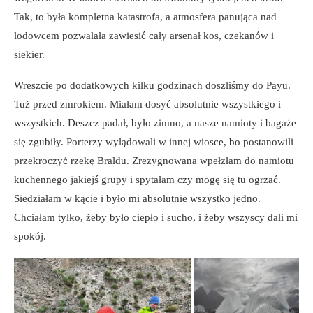
Tak, to była kompletna katastrofa, a atmosfera panująca nad
lodowcem pozwalała zawiesić cały arsenał kos, czekanów i
siekier.
Wreszcie po dodatkowych kilku godzinach doszliśmy do Payu.
Tuż przed zmrokiem. Miałam dosyć absolutnie wszystkiego i
wszystkich. Deszcz padał, było zimno, a nasze namioty i bagaże
się zgubiły. Porterzy wylądowali w innej wiosce, bo postanowili
przekroczyć rzekę Braldu. Zrezygnowana wpełzłam do namiotu
kuchennego jakiejś grupy i spytałam czy mogę się tu ogrzać.
Siedziałam w kącie i było mi absolutnie wszystko jedno.
Chciałam tylko, żeby było ciepło i sucho, i żeby wszyscy dali mi
spokój.