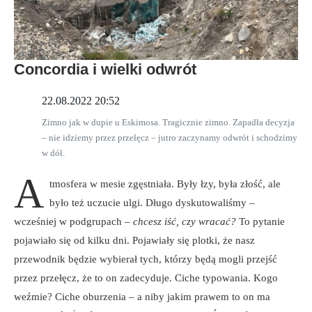
Concordia i wielki odwrót
22.08.2022 20:52
Zimno jak w dupie u Eskimosa. Tragicznie zimno. Zapadła decyzja
– nie idziemy przez przełęcz – jutro zaczynamy odwrót i schodzimy
w dół.
A
tmosfera w mesie zgęstniała. Były łzy, była złość, ale
było też uczucie ulgi. Długo dyskutowaliśmy –
wcześniej w podgrupach –
chcesz iść, czy wracać?
To pytanie
pojawiało się od kilku dni. Pojawiały się plotki, że nasz
przewodnik będzie wybierał tych, którzy będą mogli przejść
przez przełęcz, że to on zadecyduje. Ciche typowania. Kogo
weźmie? Ciche oburzenia – a niby jakim prawem to on ma