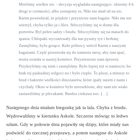
Mieliśmy wielkie nic – decyzja wygladała następująco: idziemy 4 h
drogi w ciemności, albo zostajemy tu. Nikt nie miał sił na nic.
Karim powiedział, że pójdzie i przyniesie nam bagaże. Nikt mu nie
wierzył, chyba tylko ja i Alex. Stłoczyliśmy się w domu dla
porterów. Był pełen sadzy i brudu. Stłoczyliśmy się na matach do
spania. Chłopaki wyczarowały dla nas pyszny ryż i herbatę.
Zasnęliśmy, było gorąco. Koło północy wrócił Karim z naszymi
bagażami. Część przeniosła się do namiotu mesy, aby tam spać,
reszta została w naszej komórce. Przyniesiono nam śpiwory.
Przykryliśmy się nimi i zasnęliśmy. Było lepiej niż w namiocie, bo
brak tej paskudnej wilgoci no i było ciepło. To plusy, a minusy to
brud i bakterie wielkości dinozaurów, które spały razem z nami i
czychały. Okno w komórce było nieoszklone, aby nam nie wiało
zastawiliśmy je plecakami. Bardzo ciekawa noc. […]
Następnego dnia miałam biegunkę jak ta lala. Chyba z brudu.
Wędrowaliśmy w kierunku Askole. Szczerze mówiąc to ledwo
szłam. Gdy w połowie dnia pojawiły się dżipy, które miały nas
podwieść do rzecznej przeprawy, a potem następne do Askole