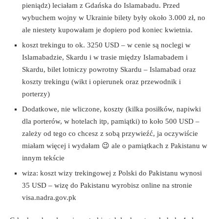
pieniądz) leciałam z Gdańska do Islamabadu. Przed
wybuchem wojny w Ukrainie bilety były około 3.000 zł, no
ale niestety kupowałam je dopiero pod koniec kwietnia.
koszt trekingu to ok. 3250 USD – w cenie są noclegi w
Islamabadzie, Skardu i w trasie między Islamabadem i
Skardu, bilet lotniczy powrotny Skardu – Islamabad oraz
koszty trekingu (wikt i opierunek oraz przewodnik i
porterzy)
Dodatkowe, nie wliczone, koszty (kilka posiłków, napiwki
dla porterów, w hotelach itp, pamiątki) to koło 500 USD –
zależy od tego co chcesz z sobą przywieźć, ja oczywiście
miałam więcej i wydałam 😉 ale o pamiątkach z Pakistanu w
innym tekście
wiza: koszt wizy trekingowej z Polski do Pakistanu wynosi
35 USD – wizę do Pakistanu wyrobisz online na stronie
visa.nadra.gov.pk