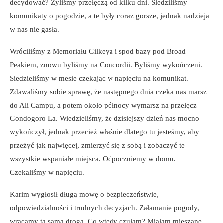
decydować? Żyliśmy przełęczą od kilku dni. Śledziliśmy
komunikaty o pogodzie, a te były coraz gorsze, jednak nadzieja
w nas nie gasła.
Wróciliśmy z Memoriału Gilkeya i spod bazy pod Broad
Peakiem, znowu byliśmy na Concordii. Byliśmy wykończeni.
Siedzieliśmy w mesie czekając w napięciu na komunikat.
Zdawaliśmy sobie sprawę, że następnego dnia czeka nas marsz
do Ali Campu, a potem około północy wymarsz na przełęcz
Gondogoro La. Wiedzieliśmy, że dzisiejszy dzień nas mocno
wykończył, jednak przecież właśnie dlatego tu jesteśmy, aby
przeżyć jak najwięcej, zmierzyć się z sobą i zobaczyć te
wszystkie wspaniałe miejsca. Odpoczniemy w domu.
Czekaliśmy w napięciu.
Karim wygłosił długą mowę o bezpieczeństwie,
odpowiedzialności i trudnych decyzjach. Załamanie pogody,
wracamy tą samą drogą. Co wtedy czułam? Miałam mieszane