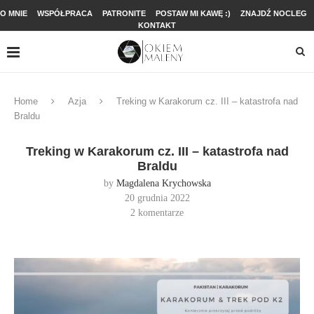
O MNIE
WSPÓŁPRACA
PATRONITE
POSTAW MI KAWĘ :)
ZNAJDŹ NOCLEG
KONTAKT
Home
Azja
Treking w Karakorum cz. III – katastrofa nad
Braldu
Treking w Karakorum cz. III – katastrofa nad
Braldu
by
Magdalena Krychowska
20 grudnia 2022
2 komentarze