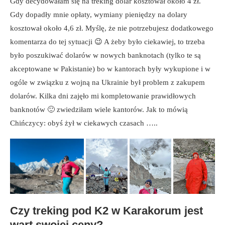
Gdy decydowałam się na treking dolar kosztował około 4 zł.
Gdy dopadły mnie opłaty, wymiany pieniędzy na dolary
kosztował około 4,6 zł. Myślę, że nie potrzebujesz dodatkowego
komentarza do tej sytuacji 😉 A żeby było ciekawiej, to trzeba
było poszukiwać dolarów w nowych banknotach (tylko te są
akceptowane w Pakistanie) bo w kantorach były wykupione i w
ogóle w związku z wojną na Ukrainie był problem z zakupem
dolarów. Kilka dni zajęło mi kompletowanie prawidłowych
banknotów 🙂 zwiedziłam wiele kantorów. Jak to mówią
Chińczycy: obyś żył w ciekawych czasach …..
Czy treking pod K2 w Karakorum jest
wart swojej ceny?