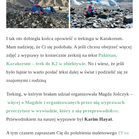
I tak oto dobiegła końca opowieść o trekingu w Karakorum.
Mam nadzieję, że Ci się podobała. A jeśli chcesz obejrzeć więcej
zdjęć z wyprawy to koniecznie zerknij na tekst
Pakistan,
Karakorum – trek do K2 w obiektywi
e
. No i wiesz, że jeśli
było fajnie to warto posłać tekst dalej w świat i podzielić się ze
znajomymi i rodziną
Treking, w którym brałam udział organizowała Magda Jończyk –
więcej o Magdzie i organizowanych przez nią wyprawach
przeczytasz w wywiadzie, który z nią przeprowadził
am
.
Przewodnikiem na naszej wyprawie był
Karim Hayat
.
A tym czasem zapraszam Cię do polubienia malenowego
FP na