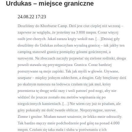
Urdukas – miejsce graniczne
24.08.22 17:23
Doszliśmy do Khorbutse Camp. Dziś jest ciut cieplej niż wczoraj –
zapewne ze względu, że jesteśmy na 3.800 mnpm. Coraz więcej
osób jest chorych. Jakaś zaraza krąży wokół nas. […]Dzisiaj gdy
doszliśmy do Urdukas zobaczyłam wyraźną granicę – tak jakby ten
camping stanowił granicę pomiędzy górami gościnnymi, a
surowymi. Na zboczach zaczęły pojawiać się zielone roślinki, droga
powoli stawała się przystępniejsza. Granica. Coraz bardziej
porozrywane są moje zapiski. Tak jak myśli w głowie. Urywane,
szarpane – między jednym oddechem, a drugim. Gdy brnęlismy dziś
po skalnym rumoszu na lodowcu czułam się jak muł, który
przemierza tę drogę setki razy i woli patrzeć pod nogi, aby nie
widzieć ile jeszcze zostało mu metrów wspinania się po
niegościnnych kamieniach. […] Nie wiem czy już to pisałam, ale
góry pokazały mi dość twarde oblicze. Nieprzystępne, surowe.
Zimne i groźne. Miałam nawet wrażenie, że lekko mnie odrzuciły.
Tak bardzo męczy mnie podchodzenie pod górę na ponad 4.000
mnpm. Czułam się taka mała i słaba w porównaniu z ich