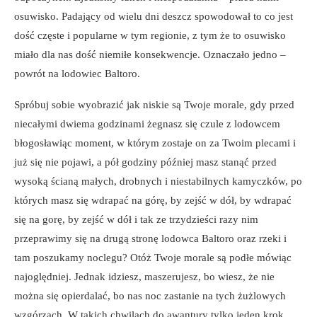
osuwisko. Padający od wielu dni deszcz spowodował to co jest
dość częste i popularne w tym regionie, z tym że to osuwisko
miało dla nas dość niemiłe konsekwencje. Oznaczało jedno –
powrót na lodowiec Baltoro.
Spróbuj sobie wyobrazić jak niskie są Twoje morale, gdy przed
niecałymi dwiema godzinami żegnasz się czule z lodowcem
błogosławiąc moment, w którym zostaje on za Twoim plecami i
już się nie pojawi, a pół godziny później masz stanąć przed
wysoką ścianą małych, drobnych i niestabilnych kamyczków, po
których masz się wdrapać na górę, by zejść w dół, by wdrapać
się na gorę, by zejść w dół i tak ze trzydzieści razy nim
przeprawimy się na drugą stronę lodowca Baltoro oraz rzeki i
tam poszukamy noclegu? Otóż Twoje morale są podłe mówiąc
najoględniej. Jednak idziesz, maszerujesz, bo wiesz, że nie
można się opierdalać, bo nas noc zastanie na tych żużlowych
wzgórzach. W takich chwilach do awantury tylko jeden krok.