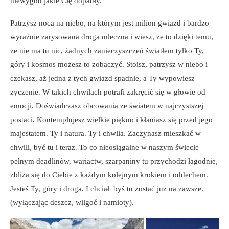
niewygód jakie Cię dopadły.
Patrzysz nocą na niebo, na którym jest milion gwiazd i bardzo
wyraźnie zarysowana droga mleczna i wiesz, że to dzięki temu,
że nie ma tu nic, żadnych zanieczyszczeń światłem tylko Ty,
góry i kosmos możesz to zobaczyć. Stoisz, patrzysz w niebo i
czekasz, aż jedna z tych gwiazd spadnie, a Ty wypowiesz
życzenie. W takich chwilach potrafi zakręcić się w głowie od
emocji. Doświadczasz obcowania ze światem w najczystszej
postaci. Kontemplujesz wielkie piękno i kłaniasz się przed jego
majestatem. Ty i natura. Ty i chwila. Zaczynasz mieszkać w
chwili, być tu i teraz. To co nieosiągalne w naszym świecie
pełnym deadlinów, wariactw, szarpaniny tu przychodzi łagodnie,
zbliża się do Ciebie z każdym kolejnym krokiem i oddechem.
Jesteś Ty, góry i droga. I chciał_byś tu zostać już na zawsze.
(wyłączając deszcz, wilgoć i namioty).