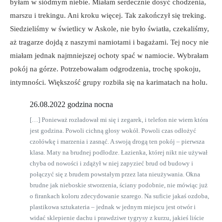
byłam w siódmym niebie. Miałam serdecznie dosyć chodzenia,
marszu i trekingu. Ani kroku więcej. Tak zakończył się treking.
Siedzieliśmy w świetlicy w Askole, nie było światła, czekaliśmy,
aż tragarze dojdą z naszymi namiotami i bagażami. Tej nocy nie
miałam jednak najmniejszej ochoty spać w namiocie. Wybrałam
pokój na górze. Potrzebowałam odgrodzenia, trochę spokoju,
intymności. Większość grupy rozbiła się na karimatach na holu.
26.08.2022 godzina nocna
[…] Ponieważ rozładował mi się i zegarek, i telefon nie wiem która
jest godzina. Powoli cichną głosy wokół. Powoli czas odłożyć
czołówkę i marzenia i zasnąć. A swoją drogą ten pokój – pierwsza
klasa. Maty na brudnej podłodze. Łazienka, której nikt nie używał
chyba od nowości i zdążył w niej zapyzieć brud od budowy i
połączyć się z brudem powstałym przez lata nieużywania. Okna
brudne jak nieboskie stworzenia, ściany podobnie, nie mówiąc już
o firankach koloru zdecydowanie szarego. Na suficie jakaś ozdoba,
plastikowa sztukateria – jednak w jednym miejscu jest otwór i
widać sklepienie dachu i prawdziwe tygrysy z kurzu, jakieś liście