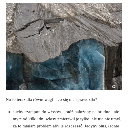
No to teraz dla równowagi – co się nie sprawdziło?
suchy szampon do włosów – otóż nałożony na brudne i nie
myte od kilku dni włosy zmierzwił je tylko, ale nic nie umył,
za to miałam problem aby je rozczesać. Jedyny plus, ładnie