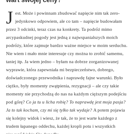
J
est. Może i powinnam zbudować napięcie nim tak zero-
jedynkowo odpowiem, ale co tam – napięcie budowałam
przez 3 odcinki, teraz czas na konkrety. Ta podróż mimo
arcypaskudnej pogody jest jedną z najwspanialszych moich
podróży, które zajmuje bardzo ważne miejsce w moim serduchu.
Nie wiem i mało mnie interesuje czy można to zrobić samemu,
taniej itp. Ja wiem jedno – byłam na dobrze zorganizowanej
wyprawie, która zapewniała mi bezpieczeństwo, dobrego,
doświadczonego przewodnika i naprawdę fajne warunki. Było
ciężko, były momenty zwątpienia, rezygnacji – ale czy takie
momenty nie przychodzą do nas na każdym cięższym podejściu
pod górę?
Co ja tu u licha robię? To naprawdę jest moja pasja?
Ja to tak kocham, czy mi się tylko tak wydaje?
A potem pojawia
się kolejny widok i wiesz, że tak, że to jest warte każdego z
trudem łapanego oddechu, każdej kropli potu i wszystkich