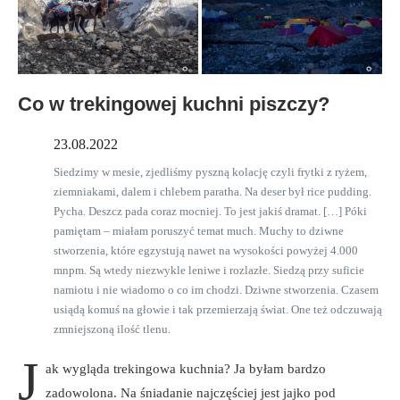
Co w trekingowej kuchni piszczy?
23.08.2022
Siedzimy w mesie, zjedliśmy pyszną kolację czyli frytki z ryżem,
ziemniakami, dalem i chlebem paratha. Na deser był rice pudding.
Pycha. Deszcz pada coraz mocniej. To jest jakiś dramat. […] Póki
pamiętam – miałam poruszyć temat much. Muchy to dziwne
stworzenia, które egzystują nawet na wysokości powyżej 4.000
mnpm. Są wtedy niezwykle leniwe i rozlazłe. Siedzą przy suficie
namiotu i nie wiadomo o co im chodzi. Dziwne stworzenia. Czasem
usiądą komuś na głowie i tak przemierzają świat. One też odczuwają
zmniejszoną ilość tlenu.
J
ak wygląda trekingowa kuchnia? Ja byłam bardzo
zadowolona. Na śniadanie najczęściej jest jajko pod