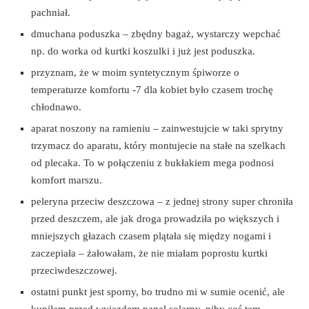
pachniał.
dmuchana poduszka – zbędny bagaż, wystarczy wepchać
np. do worka od kurtki koszulki i już jest poduszka.
przyznam, że w moim syntetycznym śpiworze o
temperaturze komfortu -7 dla kobiet było czasem trochę
chłodnawo.
aparat noszony na ramieniu – zainwestujcie w taki sprytny
trzymacz do aparatu, który montujecie na stałe na szelkach
od plecaka. To w połączeniu z bukłakiem mega podnosi
komfort marszu.
peleryna przeciw deszczowa – z jednej strony super chroniła
przed deszczem, ale jak droga prowadziła po większych i
mniejszych głazach czasem plątała się między nogami i
zaczepiała – żałowałam, że nie miałam poprostu kurtki
przeciwdeszczowej.
ostatni punkt jest sporny, bo trudno mi w sumie ocenić, ale