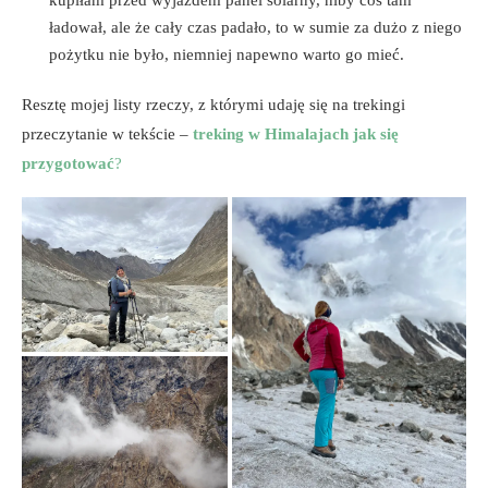
kupiłam przed wyjazdem panel solarny, niby coś tam
ładował, ale że cały czas padało, to w sumie za dużo z niego
pożytku nie było, niemniej napewno warto go mieć.
Resztę mojej listy rzeczy, z którymi udaję się na trekingi
przeczytanie w tekście –
treking w Himalajach jak się
przygotować
?