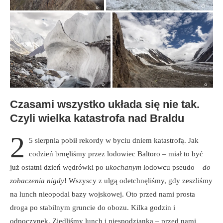
Czasami wszystko układa się nie tak.
Czyli wielka katastrofa nad Braldu
2
5 sierpnia pobił rekordy w byciu dniem katastrofą. Jak
codzień brnęliśmy przez lodowiec Baltoro – miał to być
już ostatni dzień wędrówki po
ukochanym
lodowcu pseudo –
do
zobaczenia nigdy
! Wszyscy z ulgą odetchnęliśmy, gdy zeszliśmy
na lunch nieopodal bazy wojskowej. Oto przed nami prosta
droga po stabilnym gruncie do obozu. Kilka godzin i
odpoczynek. Zjedliśmy lunch i niespodzianka – przed nami