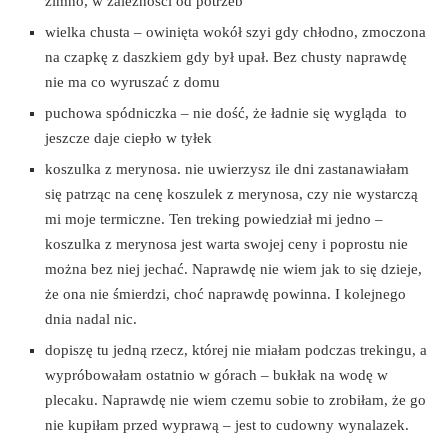
zimno, w zależności od potrzeb
wielka chusta – owinięta wokół szyi gdy chłodno, zmoczona
na czapkę z daszkiem gdy był upał. Bez chusty naprawdę
nie ma co wyruszać z domu
puchowa spódniczka – nie dość, że ładnie się wygląda to
jeszcze daje ciepło w tyłek
koszulka z merynosa. nie uwierzysz ile dni zastanawiałam
się patrząc na cenę koszulek z merynosa, czy nie wystarczą
mi moje termiczne. Ten treking powiedział mi jedno –
koszulka z merynosa jest warta swojej ceny i poprostu nie
można bez niej jechać. Naprawdę nie wiem jak to się dzieje,
że ona nie śmierdzi, choć naprawdę powinna. I kolejnego
dnia nadal nic.
dopiszę tu jedną rzecz, której nie miałam podczas trekingu, a
wypróbowałam ostatnio w górach – bukłak na wodę w
plecaku. Naprawdę nie wiem czemu sobie to zrobiłam, że go
nie kupiłam przed wyprawą – jest to cudowny wynalazek.