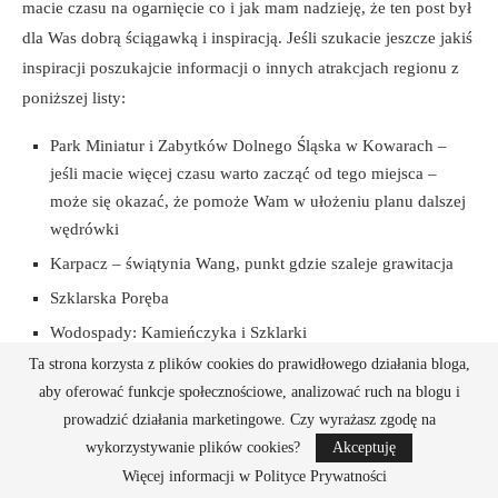
macie czasu na ogarnięcie co i jak mam nadzieję, że ten post był
dla Was dobrą ściągawką i inspiracją. Jeśli szukacie jeszcze jakiś
inspiracji poszukajcie informacji o innych atrakcjach regionu z
poniższej listy:
Park Miniatur i Zabytków Dolnego Śląska w Kowarach –
jeśli macie więcej czasu warto zacząć od tego miejsca –
może się okazać, że pomoże Wam w ułożeniu planu dalszej
wędrówki
Karpacz – świątynia Wang, punkt gdzie szaleje grawitacja
Szklarska Poręba
Wodospady: Kamieńczyka i Szklarki
Ta strona korzysta z plików cookies do prawidłowego działania bloga,
Huta szkła kryształowego w Piechowicach
aby oferować funkcje społecznościowe, analizować ruch na blogu i
Szrenica
prowadzić działania marketingowe. Czy wyrażasz zgodę na
Cieplice – kurort i termy
wykorzystywanie plików cookies?
Akceptuję
Jagniątków
Więcej informacji w Polityce Prywatności