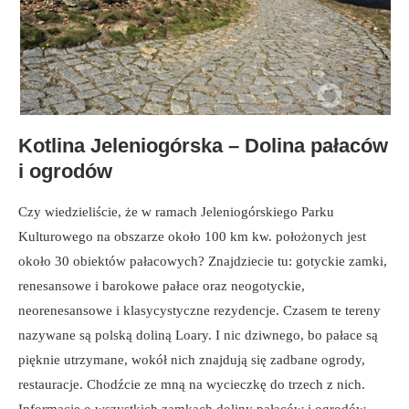
Kotlina Jeleniogórska – Dolina pałaców
i ogrodów
Czy wiedzieliście, że w ramach Jeleniogórskiego Parku
Kulturowego na obszarze około 100 km kw. położonych jest
około 30 obiektów pałacowych? Znajdziecie tu: gotyckie zamki,
renesansowe i barokowe pałace oraz neogotyckie,
neorenesansowe i klasycystyczne rezydencje. Czasem te tereny
nazywane są polską doliną Loary. I nic dziwnego, bo pałace są
pięknie utrzymane, wokół nich znajdują się zadbane ogrody,
restauracje. Chodźcie ze mną na wycieczkę do trzech z nich.
Informacje o wszystkich zamkach doliny pałaców i ogrodów