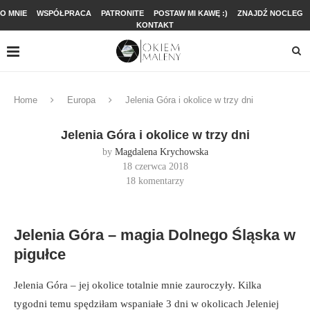
O MNIE
WSPÓŁPRACA
PATRONITE
POSTAW MI KAWĘ :)
ZNAJDŹ NOCLEG
KONTAKT
Home
Europa
Jelenia Góra i okolice w trzy dni
Jelenia Góra i okolice w trzy dni
by
Magdalena Krychowska
18 czerwca 2018
18 komentarzy
Jelenia Góra – magia Dolnego Śląska w
pigułce
Jelenia Góra – jej okolice totalnie mnie zauroczyły. Kilka
tygodni temu spędziłam wspaniałe 3 dni w okolicach Jeleniej