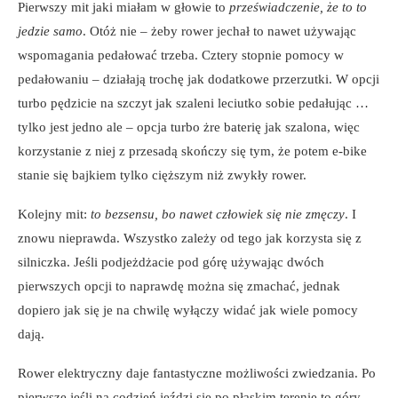
Pierwszy mit jaki miałam w głowie to
przeświadczenie, że to to
jedzie samo
. Otóż nie – żeby rower jechał to nawet używając
wspomagania pedałować trzeba. Cztery stopnie pomocy w
pedałowaniu – działają trochę jak dodatkowe przerzutki. W opcji
turbo pędzicie na szczyt jak szaleni leciutko sobie pedałując …
tylko jest jedno ale – opcja turbo żre baterię jak szalona, więc
korzystanie z niej z przesadą skończy się tym, że potem e-bike
stanie się bajkiem tylko cięższym niż zwykły rower.
Kolejny mit:
to bezsensu, bo nawet człowiek się nie zmęczy
. I
znowu nieprawda. Wszystko zależy od tego jak korzysta się z
silniczka. Jeśli podjeżdżacie pod górę używając dwóch
pierwszych opcji to naprawdę można się zmachać, jednak
dopiero jak się je na chwilę wyłączy widać jak wiele pomocy
dają.
Rower elektryczny daje fantastyczne możliwości zwiedzania. Po
pierwsze jeśli na codzień jeździ się po płaskim terenie to góry