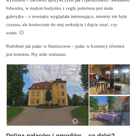
folwarku, w małym budynku z cegły położona jest mała
galeryjka – z zewnątrz wyglądała interesująco, niestety nie była
czynna, ale koniecznie do niej zerknijcie i dajcie znać, czy
warto. 🙂
Podobnie jak pałac w Staniszowie – pałac w Łomnicy również
jest hotelem. Psy mile widziane.
Dolina pałaców i ogrodów – co dalej?