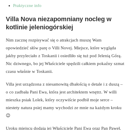
Praktyczne info
Villa Nova niezapomniany nocleg w
kotlinie jeleniogórskiej
Nim zacznę rozpisywać się o atrakcjach muszę Wam
opowiedzieć słów parę o Villi Novej. Miejsce, które wygląda
jakby przyleciało z Toskanii i osiedliło się tuż pod Jelenią Górą.
Nic dziwnego, bo jej Właściciele spędzili całkiem pokaźny szmat
czasu właśnie w Toskanii.
Villa jest urządzona z niesamowitą dbałością o detale i z duszą –
o co zadbała Pani Ewa, która jest architektem wnętrz. W willi
mieszka psiak Lolek, który oczywiście podbił moje serce –
niestety natura psiej mamy wychodzi ze mnie na każdym kroku
😉
Uroku miejscu dodają jej Właściciele Pani Ewa oraz Pan Paweł.