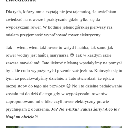
Dla tych, którzy mnie czytają nie jest tajemnicą, że uwielbiam
zwiedzać na rowerze i praktycznie gdzie tylko się da
wypożyczam rower. W kotlinie jeleniogórskiej pierwszy raz
miałam przyjemność wypróbować rower elektryczny.
Tak – wiem, wiem taki rower to wstyd i hańba, tak samo jak
rower wodny jest hańbą marynarza 😉 Tak w każdym razie
zawsze mawiał mój Tato ilekroć z Mamą wpadałyśmy na pomysł
by takie cudo wypożyczyć i przemierzać jeziora. Kończyło się to
tym, że pedałowałyśmy dzielnie, a Tato stwierdzał, że ręki, a
raczej stopy do tego nie przyłoży 😉 No i to dzielne pedałowanie
zostało mi do dziś dlatego gdy w wypożyczalni rowerów
zaproponowano mi e-bike czyli rower elektryczny prawie
prychnęłam z oburzenia.
Ja? Na e-biku? Jakieś żarty! A co to?
Nogi mi obcięło?!