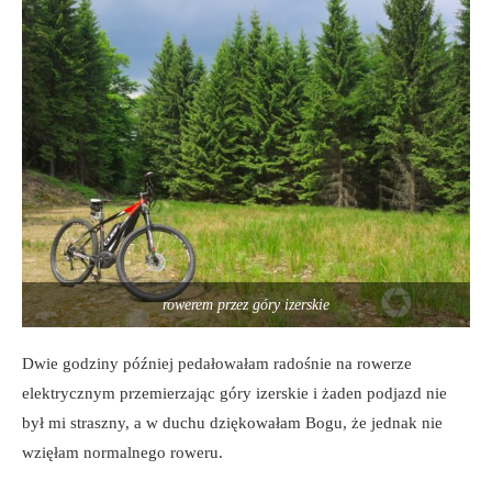
rowerem przez góry izerskie
Dwie godziny później pedałowałam radośnie na rowerze
elektrycznym przemierzając góry izerskie i żaden podjazd nie
był mi straszny, a w duchu dziękowałam Bogu, że jednak nie
wzięłam normalnego roweru.