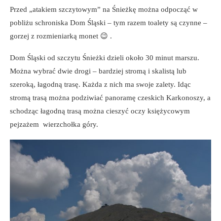
Przed „atakiem szczytowym” na Śnieżkę można odpocząć w
pobliżu schroniska Dom Śląski – tym razem toalety są czynne –
gorzej z rozmieniarką monet 😉 .
Dom Śląski od szczytu Śnieżki dzieli około 30 minut marszu.
Można wybrać dwie drogi – bardziej stromą i skalistą lub
szeroką, łagodną trasę. Każda z nich ma swoje zalety. Idąc
stromą trasą można podziwiać panoramę czeskich Karkonoszy, a
schodząc łagodną trasą można cieszyć oczy księżycowym
pejzażem wierzchołka góry.