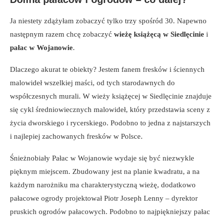
Ja niestety zdążyłam zobaczyć tylko trzy spośród 30. Napewno
następnym razem chcę zobaczyć
wieżę książęcą w Siedlęcinie
i
pałac w Wojanowie
.
Dlaczego akurat te obiekty? Jestem fanem fresków i ściennych
malowideł wszelkiej maści, od tych starodawnych do
współczesnych murali. W wieży książęcej w Siedlęcinie znajduje
się cykl średniowiecznych malowideł, który przedstawia sceny z
życia dworskiego i rycerskiego. Podobno to jedna z najstarszych
i najlepiej zachowanych fresków w Polsce.
Śnieżnobiały Pałac w Wojanowie wydaje się być niezwykle
pięknym miejscem. Zbudowany jest na planie kwadratu, a na
każdym narożniku ma charakterystyczną wieżę, dodatkowo
pałacowe ogrody projektował Piotr Joseph Lenny – dyrektor
pruskich ogrodów pałacowych. Podobno to najpiękniejszy pałac