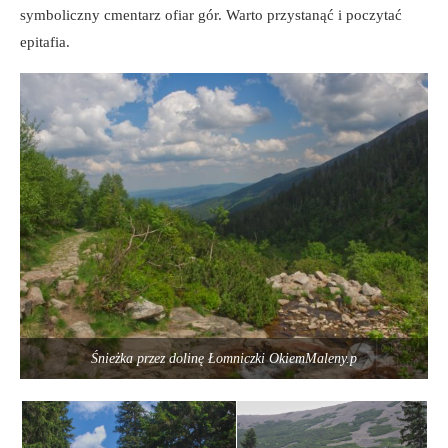
symboliczny cmentarz ofiar gór. Warto przystanąć i poczytać
epitafia.
Śnieżka przez dolinę Łomniczki OkiemMaleny.p