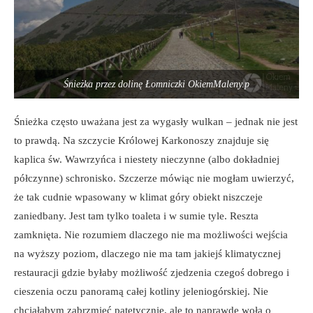
Śnieżka przez dolinę Łomniczki OkiemMaleny.p
Śnieżka często uważana jest za wygasły wulkan – jednak nie jest
to prawdą. Na szczycie Królowej Karkonoszy znajduje się
kaplica św. Wawrzyńca i niestety nieczynne (albo dokładniej
półczynne) schronisko. Szczerze mówiąc nie mogłam uwierzyć,
że tak cudnie wpasowany w klimat góry obiekt niszczeje
zaniedbany. Jest tam tylko toaleta i w sumie tyle. Reszta
zamknięta. Nie rozumiem dlaczego nie ma możliwości wejścia
na wyższy poziom, dlaczego nie ma tam jakiejś klimatycznej
restauracji gdzie byłaby możliwość zjedzenia czegoś dobrego i
cieszenia oczu panoramą całej kotliny jeleniogórskiej. Nie
chciałabym zabrzmieć patetycznie, ale to naprawdę woła o