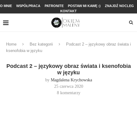
O MNIE
WSPÓŁPRACA
PATRONITE
POSTAW MI KAWĘ :)
ZNAJDŹ NOCLEG
KONTAKT
Home
Bez kategorii
Podcast 2 – językowy obraz świata i
ksenofobia w języku
Podcast 2 – językowy obraz świata i ksenofobia
w języku
by
Magdalena Krychowska
25 czerwca 2020
8 komentarzy