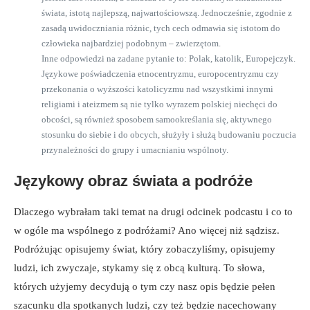
świata, istotą najlepszą, najwartościowszą. Jednocześnie, zgodnie z
zasadą uwidoczniania różnic, tych cech odmawia się istotom do
człowieka najbardziej podobnym – zwierzętom.
Inne odpowiedzi na zadane pytanie to: Polak, katolik, Europejczyk.
Językowe poświadczenia etnocentryzmu, europocentryzmu czy
przekonania o wyższości katolicyzmu nad wszystkimi innymi
religiami i ateizmem są nie tylko wyrazem polskiej niechęci do
obcości, są również sposobem samookreślania się, aktywnego
stosunku do siebie i do obcych, służyły i służą budowaniu poczucia
przynależności do grupy i umacnianiu wspólnoty.
Językowy obraz świata a podróże
Dlaczego wybrałam taki temat na drugi odcinek podcastu i co to
w ogóle ma wspólnego z podróżami? Ano więcej niż sądzisz.
Podróżując opisujemy świat, który zobaczyliśmy, opisujemy
ludzi, ich zwyczaje, stykamy się z obcą kulturą. To słowa,
których użyjemy decydują o tym czy nasz opis będzie pełen
szacunku dla spotkanych ludzi, czy też będzie nacechowany