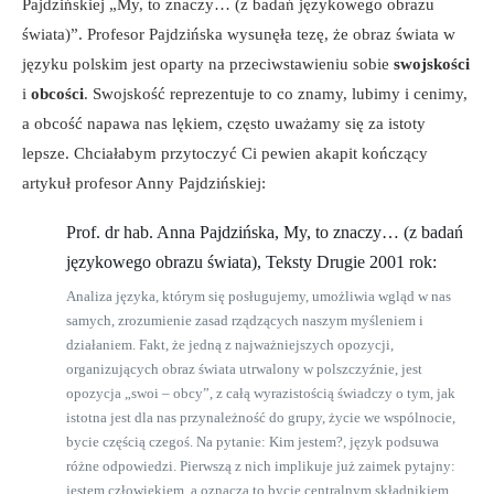
Pajdzińskiej „My, to znaczy… (z badań językowego obrazu
świata)”. Profesor Pajdzińska wysunęła tezę, że obraz świata w
języku polskim jest oparty na przeciwstawieniu sobie
swojskości
i
obcości
. Swojskość reprezentuje to co znamy, lubimy i cenimy,
a obcość napawa nas lękiem, często uważamy się za istoty
lepsze. Chciałabym przytoczyć Ci pewien akapit kończący
artykuł profesor Anny Pajdzińskiej:
Prof. dr hab. Anna Pajdzińska, My, to znaczy… (z badań
językowego obrazu świata), Teksty Drugie 2001 rok:
Analiza języka, którym się posługujemy, umożliwia wgląd w nas
samych, zrozumienie zasad rządzących naszym myśleniem i
działaniem. Fakt, że jedną z najważniejszych opozycji,
organizujących obraz świata utrwalony w polszczyźnie, jest
opozycja „swoi – obcy”, z całą wyrazistością świadczy o tym, jak
istotna jest dla nas przynależność do grupy, życie we wspólnocie,
bycie częścią czegoś. Na pytanie: Kim jestem?, język podsuwa
różne odpowiedzi. Pierwszą z nich implikuje już zaimek pytajny:
jestem człowiekiem, a oznacza to bycie centralnym składnikiem