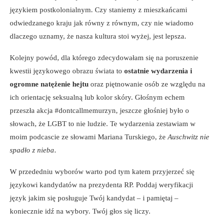
językiem postkolonialnym. Czy staniemy z mieszkańcami
odwiedzanego kraju jak równy z równym, czy nie wiadomo
dlaczego uznamy, że nasza kultura stoi wyżej, jest lepsza.
Kolejny powód, dla którego zdecydowałam się na poruszenie
kwestii językowego obrazu świata to
ostatnie wydarzenia i
ogromne natężenie hejtu
oraz piętnowanie osób ze względu na
ich orientację seksualną lub kolor skóry. Głośnym echem
przeszła akcja #dontcallmemurzyn, jeszcze głośniej było o
słowach, że LGBT to nie ludzie. Te wydarzenia zestawiam w
moim podcascie ze słowami Mariana Turskiego, że
Auschwitz nie
spadło z nieba
.
W przededniu wyborów warto pod tym katem przyjerzeć się
językowi kandydatów na prezydenta RP. Poddaj weryfikacji
język jakim się posługuje Twój kandydat – i pamiętaj –
koniecznie idź na wybory. Twój głos się liczy.