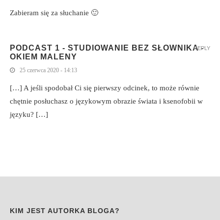
Zabieram się za słuchanie 🙂
PODCAST 1 - STUDIOWANIE BEZ SŁOWNIKA -
REPLY
OKIEM MALENY
25 czerwca 2020 - 14:13
[…] A jeśli spodobał Ci się pierwszy odcinek, to może równie
chętnie posłuchasz o językowym obrazie świata i ksenofobii w
języku? […]
KIM JEST AUTORKA BLOGA?