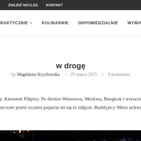
)
ZNAJDŹ NOCLEG
KONTAKT
PRAKTYCZNIE
KULINARNIE
ODPOWIEDZIALNIE
WYWI
w drogę
by
Magdalena Krychowska
25 marca 2015
0 komentarz
. Kierunek Filipiny. Po drodze Warszawa, Moskwa, Bangkok i wreszci
ycznie przed oczami pojawia mi się to zdjęcie. Buddyjscy Mnisi uch