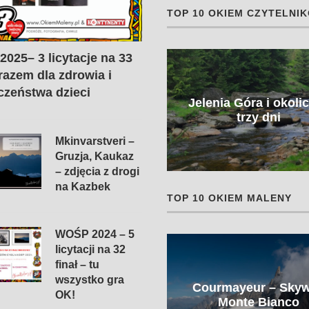
TOP 10 OKIEM CZYTELNI
025– 3 licytacje na 33
 razem dla zdrowia i
czeństwa dzieci
Jelenia Góra i okoli
Laos w pigułce
trzy dni
Mkinvarstveri –
Gruzja, Kaukaz
– zdjęcia z drogi
na Kazbek
TOP 10 OKIEM MALENY
WOŚP 2024 – 5
licytacji na 32
finał – tu
Senne Sarajewo, hordy
wszystko gra
Courmayeur – Sky
psów i niebiańska
OK!
Monte Bianco