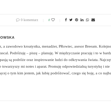
0 komentarz
0
HOWSKA
z, a zawodowo kroatystka, menadżer, PRowiec, asesor Breeam. Kolejn
cal. Podróżuję – piszę – planuję. W międzyczasie pracuję i to w bard
 pasją są podróże oraz inspirowanie ludzi do odkrywania świata. Najcz
towarzyszy mi notes i aparat. Promuję odpowiedzialną turystykę i nie 
ęcej o tym kim jestem, jak lubię podróżować, czego się boję, a co najba