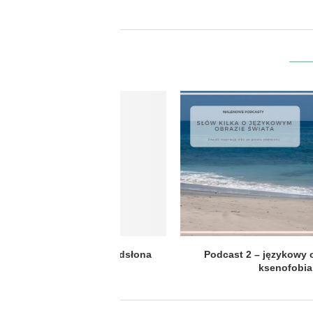
 nazywa się sari
Krwawy ? księżyc