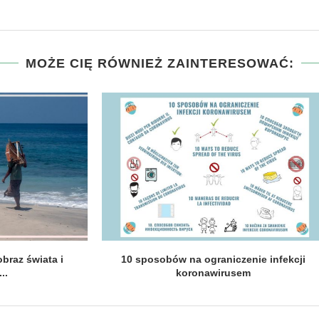
MOŻE CIĘ RÓWNIEŻ ZAINTERESOWAĆ:
Poszukiwania nowych smaków odsłona
P
pierwsza.