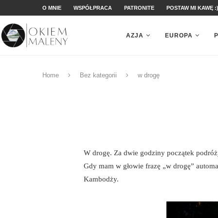
O MNIE
WSPÓŁPRACA
PATRONITE
POSTAW MI KAWĘ :
AZJA
EUROPA
Home
Bez kategorii
w drogę
W drogę. Za dwie godziny początek podróży
Gdy mam w głowie frazę „w drogę” automat
Kambodży.
?