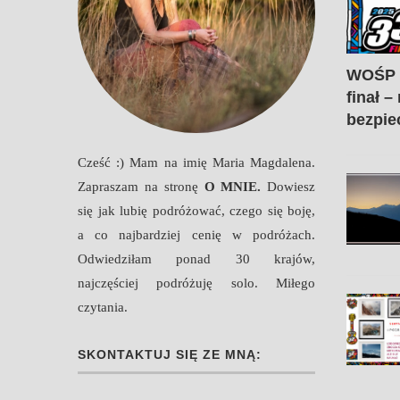
WOŚP 2
finał –
bezpie
atarski zawrót
Amalfi i wybrzeże
w pigułce i...
amalfitańskie
Cześć :) Mam na imię Maria Magdalena.
Zapraszam na stronę
O MNIE
.
Dowiesz
się jak lubię podróżować, czego się boję,
a co najbardziej cenię w podróżach.
Odwiedziłam ponad 30 krajów,
najczęściej podróżuję solo. Miłego
czytania.
SKONTAKTUJ SIĘ ZE MNĄ:
atarski zawrót
Perast perła Czarnogóry
w pigułce i...