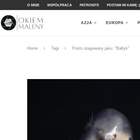
O MNIE
WSPÓŁPRACA
PATRONITE
POSTAW MI KAWĘ :
AZJA
EUROPA
Home
Tagi
Posts otagowany jako: "Bałtyk"