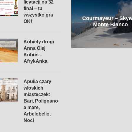
licytacji na 32
finał – tu
Senne Sarajewo, hordy
wszystko gra
Courmayeur – Sky
psów i niebiańska
OK!
Monte Bianco
jagnięcina
Kobiety drogi
Anna Olej
Kobus –
AfrykAnka
Apulia czary
włoskich
miasteczek:
Bari, Polignano
a mare,
Arbelobello,
Noci