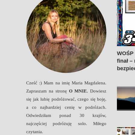
WOŚP 2
finał –
bezpie
atarski zawrót
Amalfi i wybrzeże
w pigułce i...
amalfitańskie
Cześć :) Mam na imię Maria Magdalena.
Zapraszam na stronę
O MNIE
.
Dowiesz
się jak lubię podróżować, czego się boję,
a co najbardziej cenię w podróżach.
Odwiedziłam ponad 30 krajów,
najczęściej podróżuję solo. Miłego
czytania.