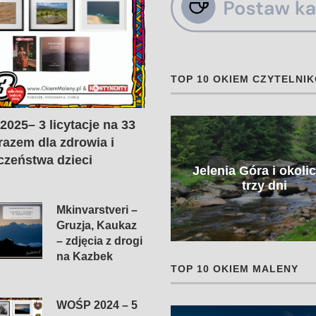
TOP 10 OKIEM CZYTELNI
025– 3 licytacje na 33
 razem dla zdrowia i
czeństwa dzieci
Jelenia Góra i okoli
Laos w pigułce
trzy dni
Mkinvarstveri –
Gruzja, Kaukaz
– zdjęcia z drogi
na Kazbek
TOP 10 OKIEM MALENY
WOŚP 2024 – 5