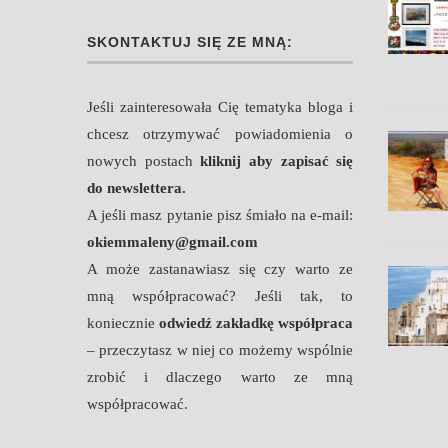
SKONTAKTUJ SIĘ ZE MNĄ:
atarski zawrót
Perast perła Czarnogóry
w pigułce i...
Jeśli zainteresowała Cię tematyka bloga i
chcesz otrzymywać powiadomienia o
nowych postach
kliknij aby zapisać się
do newslettera.
A jeśli masz pytanie pisz śmiało na e-mail:
okiemmaleny@gmail.com
A może zastanawiasz się czy warto ze
mną współpracować? Jeśli tak, to
koniecznie
odwiedź zakładkę współpraca
– przeczytasz w niej co możemy wspólnie
zrobić i dlaczego warto ze mną
współpracować.