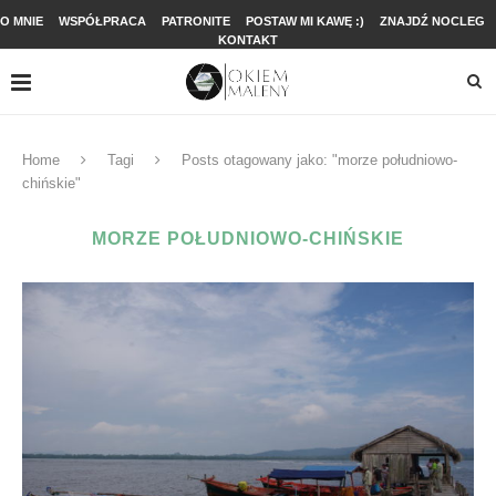
O MNIE
WSPÓŁPRACA
PATRONITE
POSTAW MI KAWĘ :)
ZNAJDŹ NOCLEG
KONTAKT
Home
Tagi
Posts otagowany jako: "morze południowo-
chińskie"
MORZE POŁUDNIOWO-CHIŃSKIE