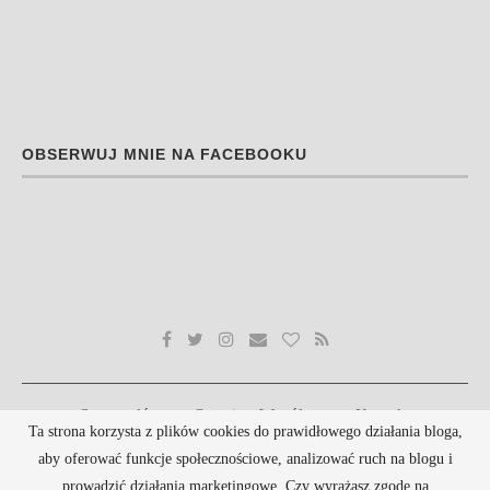
OBSERWUJ MNIE NA FACEBOOKU
Strona główna
O mnie
Współpraca
Kontakt
Ta strona korzysta z plików cookies do prawidłowego działania bloga,
Polityka prywatności
aby oferować funkcje społecznościowe, analizować ruch na blogu i
@2019 - Blog chroniony prawem autorskim. Kopiowanie treści bez zgody autora zabronione.
prowadzić działania marketingowe. Czy wyrażasz zgodę na
Szablon wykonany na bazie szablonu:
PenciDesign