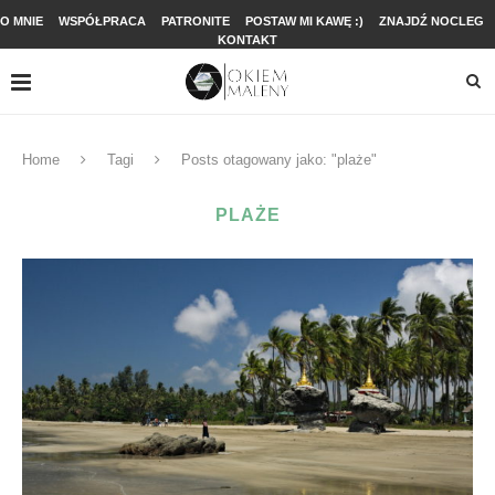
O MNIE
WSPÓŁPRACA
PATRONITE
POSTAW MI KAWĘ :)
ZNAJDŹ NOCLEG
KONTAKT
Home
Tagi
Posts otagowany jako: "plaże"
PLAŻE