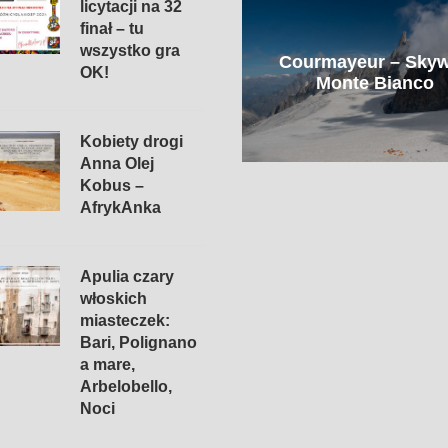
licytacji na 32
finał – tu
Senne Sarajewo, hordy
wszystko gra
Courmayeur – Sky
psów i niebiańska
OK!
Monte Bianco
jagnięcina
Kobiety drogi
Anna Olej
Kobus –
AfrykAnka
Apulia czary
włoskich
miasteczek:
Bari, Polignano
a mare,
Arbelobello,
Noci