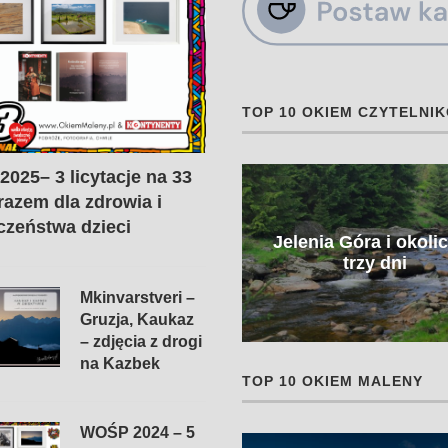
TOP 10 OKIEM CZYTELNI
025– 3 licytacje na 33
 razem dla zdrowia i
czeństwa dzieci
Jelenia Góra i okoli
Laos w pigułce
trzy dni
Mkinvarstveri –
Gruzja, Kaukaz
– zdjęcia z drogi
na Kazbek
TOP 10 OKIEM MALENY
WOŚP 2024 – 5