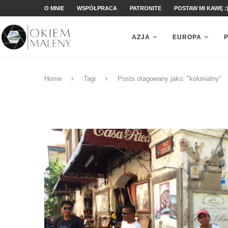
O MNIE
WSPÓŁPRACA
PATRONITE
POSTAW MI KAWĘ :
AZJA
EUROPA
Home
Tagi
Posts otagowany jako: "kolonialny"