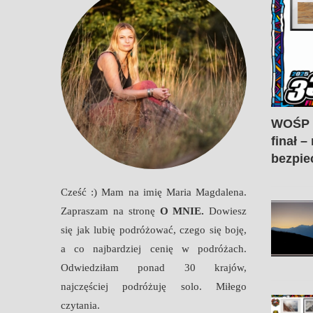
WOŚP 2
finał –
bezpie
atarski zawrót
Amalfi i wybrzeże
w pigułce i...
amalfitańskie
Cześć :) Mam na imię Maria Magdalena.
Zapraszam na stronę
O MNIE
.
Dowiesz
się jak lubię podróżować, czego się boję,
a co najbardziej cenię w podróżach.
Odwiedziłam ponad 30 krajów,
najczęściej podróżuję solo. Miłego
czytania.