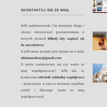
SKONTAKTUJ SIĘ ZE MNĄ:
atarski zawrót
Perast perła Czarnogóry
w pigułce i...
Jeśli zainteresowała Cię tematyka bloga i
chcesz otrzymywać powiadomienia o
nowych postach
kliknij aby zapisać się
do newslettera.
A jeśli masz pytanie pisz śmiało na e-mail:
okiemmaleny@gmail.com
A może zastanawiasz się czy warto ze
mną współpracować? Jeśli tak, to
koniecznie
odwiedź zakładkę współpraca
– przeczytasz w niej co możemy wspólnie
zrobić i dlaczego warto ze mną
współpracować.