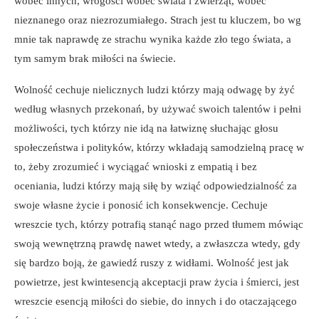
wobec innych, wrogości wobec świata i zwierząt, wobec
nieznanego oraz niezrozumiałego. Strach jest tu kluczem, bo wg
mnie tak naprawdę ze strachu wynika każde zło tego świata, a
tym samym brak miłości na świecie.
Wolność cechuje nielicznych ludzi którzy mają odwagę by żyć
według własnych przekonań, by używać swoich talentów i pełni
możliwości, tych którzy nie idą na łatwiznę słuchając głosu
społeczeństwa i polityków, którzy wkładają samodzielną pracę w
to, żeby zrozumieć i wyciągać wnioski z empatią i bez
oceniania, ludzi którzy mają siłę by wziąć odpowiedzialność za
swoje własne życie i ponosić ich konsekwencje. Cechuje
wreszcie tych, którzy potrafią stanąć nago przed tłumem mówiąc
swoją wewnętrzną prawdę nawet wtedy, a zwłaszcza wtedy, gdy
się bardzo boją, że gawiedź ruszy z widłami. Wolność jest jak
powietrze, jest kwintesencją akceptacji praw życia i śmierci, jest
wreszcie esencją miłości do siebie, do innych i do otaczającego