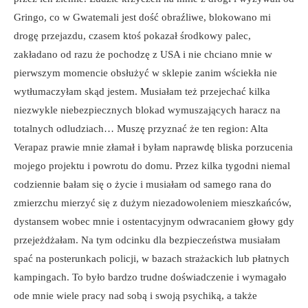
Gringo, co w Gwatemali jest dość obraźliwe, blokowano mi
drogę przejazdu, czasem ktoś pokazał środkowy palec,
zakładano od razu że pochodzę z USA i nie chciano mnie w
pierwszym momencie obsłużyć w sklepie zanim wściekła nie
wytłumaczyłam skąd jestem. Musiałam też przejechać kilka
niezwykle niebezpiecznych blokad wymuszających haracz na
totalnych odludziach… Muszę przyznać że ten region: Alta
Verapaz prawie mnie złamał i byłam naprawdę bliska porzucenia
mojego projektu i powrotu do domu. Przez kilka tygodni niemal
codziennie bałam się o życie i musiałam od samego rana do
zmierzchu mierzyć się z dużym niezadowoleniem mieszkańców,
dystansem wobec mnie i ostentacyjnym odwracaniem głowy gdy
przejeżdżałam. Na tym odcinku dla bezpieczeństwa musiałam
spać na posterunkach policji, w bazach strażackich lub płatnych
kampingach. To było bardzo trudne doświadczenie i wymagało
ode mnie wiele pracy nad sobą i swoją psychiką, a także