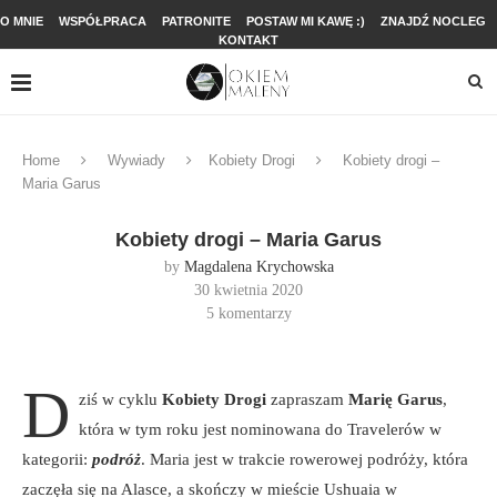
O MNIE
WSPÓŁPRACA
PATRONITE
POSTAW MI KAWĘ :)
ZNAJDŹ NOCLEG
KONTAKT
Home
Wywiady
Kobiety Drogi
Kobiety drogi –
Maria Garus
Kobiety drogi – Maria Garus
by
Magdalena Krychowska
30 kwietnia 2020
5 komentarzy
D
ziś w cyklu
Kobiety Drogi
zapraszam
Marię Garus
,
która w tym roku jest nominowana do Travelerów w
kategorii:
podróż
. Maria jest w trakcie rowerowej podróży, która
zaczęła się na Alasce, a skończy w mieście Ushuaia w