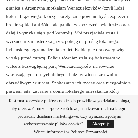
granicą z Argentyną spotkałam Wenezuelczyków (czyli ludzi
koloru brązowego, którzy teoretycznie powinni być bezpieczni
bo nie są biali ani żółci, ale panika w społeczeństwie idzie coraz
dalej i wymyka się z pod kontroli). Moi przyjaciele zostali
wyrzuceni z miasteczka przez policję na prośbę lokalnego,
indiańskiego zgromadzenia kobiet. Kobiety te uratowały więc
wioskę przed zarazą. Policja również stała się bohaterem w
walce z bezwzględną parą Wenezuelczyków na rowerze
wkraczających do tych dobrych ludzi w wiosce ze swoim
obrzydliwym wirusem. Spakowano ich rzeczy oraz niezgodnie z
prawem, siłą, zabrano z domu lokalnego mieszkańca który
udzielił im schronienia. Mieszkaniec ten został okrzyknięty
Ta strona korzysta z plików cookies do prawidłowego działania bloga,
zdrajcą wioski. Policja zaczęła mu grozić kontrolami jego
aby oferować funkcje społecznościowe, analizować ruch na blogu i
działalności gospodarczej, a sąsiedzi za chwilę mogliby przyjść z
prowadzić działania marketingowe. Czy wyrażasz zgodę na
wykorzystywanie plików cookies?
Akceptuję
widłami. Facet nie miał wyjścia i się ugiął. Policja zresztą nawet
Więcej informacji w Polityce Prywatności
nie pytała o zgodę i po prostu zapakowała dwoje niewinnych