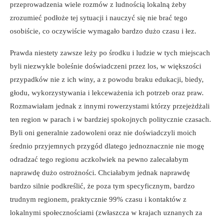
przeprowadzenia wiele rozmów z ludnością lokalną żeby
zrozumieć podłoże tej sytuacji i nauczyć się nie brać tego
osobiście, co oczywiście wymagało bardzo dużo czasu i łez.
Prawda niestety zawsze leży po środku i ludzie w tych miejscach
byli niezwykle boleśnie doświadczeni przez los, w większości
przypadków nie z ich winy, a z powodu braku edukacji, biedy,
głodu, wykorzystywania i lekceważenia ich potrzeb oraz praw.
Rozmawiałam jednak z innymi rowerzystami którzy przejeżdżali
ten region w parach i w bardziej spokojnych politycznie czasach.
Byli oni generalnie zadowoleni oraz nie doświadczyli moich
średnio przyjemnych przygód dlatego jednoznacznie nie mogę
odradzać tego regionu aczkolwiek na pewno zalecałabym
naprawdę dużo ostrożności. Chciałabym jednak naprawdę
bardzo silnie podkreślić, że poza tym specyficznym, bardzo
trudnym regionem, praktycznie 99% czasu i kontaktów z
lokalnymi społecznościami (zwłaszcza w krajach uznanych za