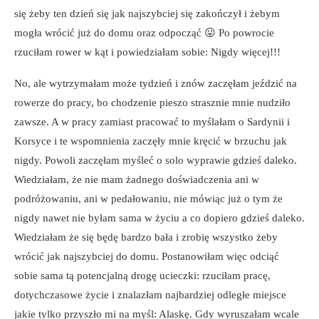
się żeby ten dzień się jak najszybciej się zakończył i żebym
mogła wrócić już do domu oraz odpocząć 😛 Po powrocie
rzuciłam rower w kąt i powiedziałam sobie: Nigdy więcej!!!
No, ale wytrzymałam może tydzień i znów zaczęłam jeździć na
rowerze do pracy, bo chodzenie pieszo strasznie mnie nudziło
zawsze. A w pracy zamiast pracować to myślałam o Sardynii i
Korsyce i te wspomnienia zaczęły mnie kręcić w brzuchu jak
nigdy. Powoli zaczęłam myśleć o solo wyprawie gdzieś daleko.
Wiedziałam, że nie mam żadnego doświadczenia ani w
podróżowaniu, ani w pedałowaniu, nie mówiąc już o tym że
nigdy nawet nie byłam sama w życiu a co dopiero gdzieś daleko.
Wiedziałam że się będę bardzo bała i zrobię wszystko żeby
wrócić jak najszybciej do domu. Postanowiłam więc odciąć
sobie sama tą potencjalną drogę ucieczki: rzuciłam pracę,
dotychczasowe życie i znalazłam najbardziej odległe miejsce
jakie tylko przyszło mi na myśl: Alaskę. Gdy wyruszałam wcale