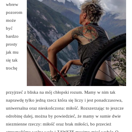
wbrew
pozorom
może
być
bardzo
prosty
jak mu
się tak
trochę
przyjrzeć z bliska na mój chłopski rozum. Mamy w nim tak
naprawdę tylko jedną rzecz która się liczy i jest ponadczasowa,
uniwersalna oraz nieskończona: miłość. Rozszerzając to jeszcze
odrobinę dalej, można by powiedzieć, że mamy w sumie dwie
niezmienne rzeczy: miłość oraz brak miłości, bo przecież
otrzymaliśmy wolną wolę i ZAWSZE musimy mieć wybór. O