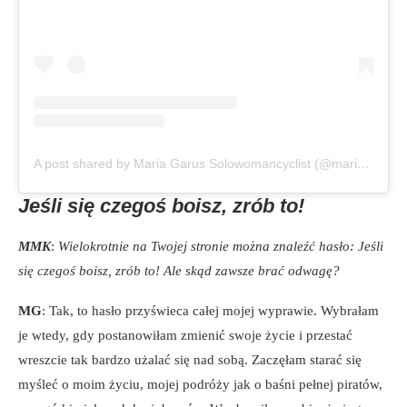
A post shared by Maria Garus Solowomancyclist (@mariagarus)
Jeśli się czegoś boisz, zrób to!
MMK
:
Wielokrotnie na Twojej stronie można znaleźć hasło: Jeśli
się czegoś boisz, zrób to! Ale skąd zawsze brać odwagę?
MG
: Tak, to hasło przyświeca całej mojej wyprawie. Wybrałam
je wtedy, gdy postanowiłam zmienić swoje życie i przestać
wreszcie tak bardzo użalać się nad sobą. Zaczęłam starać się
myśleć o moim życiu, mojej podróży jak o baśni pełnej piratów,