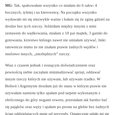
MG
: Tak, spakowałam wszystko co miałam do 6 sakw: 4
bocznych, tylniej i na kierownicę. Na początku wszystko
wydawało mi się niezwykle ważne i bałam się że zginę gdzieś na
drodze bez tych rzeczy. Jeździłam między innymi z mini
zestawem do wędkowania, miałam z 10 par majtek, 3 garnki do
gotowania, krzesiwo którego nawet nie umiałam używać, linki
ratownicze mimo że nie znałam prawie żadnych węzłów i
mnóstwo innych, „niezbędnych” rzeczy.
Wraz z czasem jednak i rosnącym doświadczeniem oraz
pewnością siebie zaczęłam minimalizować sprzęt, oddawać
innym rzeczy których nie używam, lub używam rzadko. W
Boliwii i Argentynie doszłam już do stanu w którym prawie nie
używałam namiotu tylko spałam pod tarpem wykonanym z
obróconego do góry nogami roweru, przestałam tak bardzo bać
się pająków oraz węży i spałam po prostu na glebie bez żadnych
ścian oddzielających mnie od przyrody. Ostatecznie udało mi się