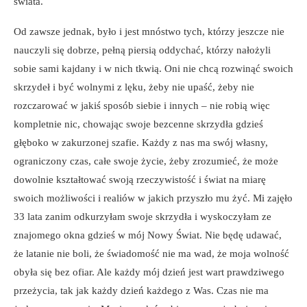
świata.
Od zawsze jednak, było i jest mnóstwo tych, którzy jeszcze nie
nauczyli się dobrze, pełną piersią oddychać, którzy nałożyli
sobie sami kajdany i w nich tkwią. Oni nie chcą rozwinąć swoich
skrzydeł i być wolnymi z lęku, żeby nie upaść, żeby nie
rozczarować w jakiś sposób siebie i innych – nie robią więc
kompletnie nic, chowając swoje bezcenne skrzydła gdzieś
głęboko w zakurzonej szafie. Każdy z nas ma swój własny,
ograniczony czas, całe swoje życie, żeby zrozumieć, że może
dowolnie kształtować swoją rzeczywistość i świat na miarę
swoich możliwości i realiów w jakich przyszło mu żyć. Mi zajęło
33 lata zanim odkurzyłam swoje skrzydła i wyskoczyłam ze
znajomego okna gdzieś w mój Nowy Świat. Nie będę udawać,
że latanie nie boli, że świadomość nie ma wad, że moja wolność
obyła się bez ofiar. Ale każdy mój dzień jest wart prawdziwego
przeżycia, tak jak każdy dzień każdego z Was. Czas nie ma