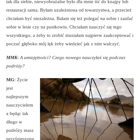
tak dla siebie, niewyobrażalne było dla mnie iść do knajpy lub
restauracji sama. Byłam uzależniona od towarzystwa, a przecież
chciałam być niezależna. Bałam się też polegać na sobie i zaufać
sobie w lesie czy na pustkowiu. Chciałam nauczyć się tego
wszystkiego, a żeby to zrobić musiałam najpierw zaakceptować i
poczuć głęboko mój lęk żeby wiedzieć jak z nim walczyć.
MMK
:
A umiejętności? Czego nowego nauczyłaś się podczas
podróży?
MG
: Życie
jest
najlepszym
nauczycielem
a będąc tak
długo w
podróży masz
przyśpieszony