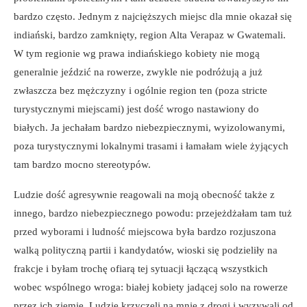
bardzo często. Jednym z najcięższych miejsc dla mnie okazał się
indiański, bardzo zamknięty, region Alta Verapaz w Gwatemali.
W tym regionie wg prawa indiańskiego kobiety nie mogą
generalnie jeździć na rowerze, zwykle nie podróżują a już
zwłaszcza bez mężczyzny i ogólnie region ten (poza stricte
turystycznymi miejscami) jest dość wrogo nastawiony do
białych. Ja jechałam bardzo niebezpiecznymi, wyizolowanymi,
poza turystycznymi lokalnymi trasami i łamałam wiele żyjących
tam bardzo mocno stereotypów.
Ludzie dość agresywnie reagowali na moją obecność także z
innego, bardzo niebezpiecznego powodu: przejeżdżałam tam tuż
przed wyborami i ludność miejscowa była bardzo rozjuszona
walką polityczną partii i kandydatów, wioski się podzieliły na
frakcje i byłam trochę ofiarą tej sytuacji łączącą wszystkich
wobec wspólnego wroga: białej kobiety jadącej solo na rowerze
przez ich ziemie. Ludzie krzyczeli na mnie z drogi i wyzywali od