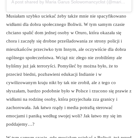
A post shared by Maria Garus Solowomancyclist (@mariagarus)
Musiałam szybko uciekać żeby także mnie nie spacyfikowano
widłami dla dobra społecznego Boliwii. W tym samym czasie
chciano spalić dom jednej osoby w Oruro, która okazała się
chora i zaczęły się drobne prześladowania ze strony policji i
mieszkańców przeciwko tym Innym, ale oczywiście dla dobra
ogólnego społeczeństwa. Wciąż nic złego nie zrobiliśmy ale
byliśmy już jak terroryści. Pomyśleć by można było, że to
przecież biedni, pozbawieni edukacji Indianie i w
cywilizowanym kraju nikt by tak nie zrobił, ale z tego co
słyszałam, bardzo podobnie było w Polsce i rzucono się prawie z
widłami na rodzinę osoby, która przyjechała zza granicy i
zachorowała. Jak łatwo rządy i media potrafią sterować
emocjami i paniką według swojej woli? Jak łatwo my się im
poddajemy…?
W tym samym czasie, gdy musiałam uciekać z Boliwii, tuż przed