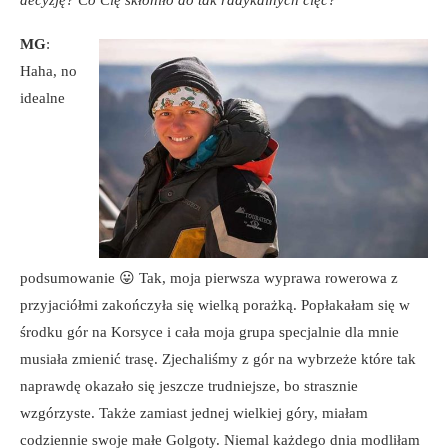
decyzję? Co Cię skłoniło do tak radykalnych cięć?
MG
:
Haha, no
idealne
podsumowanie 😛 Tak, moja pierwsza wyprawa rowerowa z
przyjaciółmi zakończyła się wielką porażką. Popłakałam się w
środku gór na Korsyce i cała moja grupa specjalnie dla mnie
musiała zmienić trasę. Zjechaliśmy z gór na wybrzeże które tak
naprawdę okazało się jeszcze trudniejsze, bo strasznie
wzgórzyste. Także zamiast jednej wielkiej góry, miałam
codziennie swoje małe Golgoty. Niemal każdego dnia modliłam