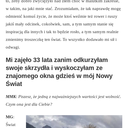
to, żeby dobro zwyciężyło nad złem choć w malutkim zakresie,
w takim, na jaki mnie stać. Zrozumiałam, że tak naprawdę mogę
odmienić komuś życie, że może ktoś weźmie też rower i ruszy
jakiś mały odcinek, cokolwiek, sam, a tym samym stanie się
inspiracją dla innych i tak to będzie rosło, a tym samym realnie
zmienimy troszeczkę ten świat. To wszystko dodawało mi sił i
odwagi.
Mi zajęło 33 lata zanim odkurzyłam
swoje skrzydła i wyskoczyłam ze
znajomego okna gdzieś w mój Nowy
Świat
MMK
:
Piszesz, że jedną z najważniejszych wartości jest wolność.
Czym ona jest dla Ciebie?
MG
:
Świat