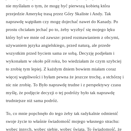
nie myślałam o tym, że mogę być pierwszą kobietą która
przejedzie Amerykę trasą przez Góry Skaliste i Andy. Tak
naprawdę wątpiłam czy mogę dojechać nawet do Kanady. Po
prostu chciałam jechać po to, żeby wyzbyć się mojego lęku
który był we mnie od zawsze: przed rozmawianiem z obcymi,
używaniem języka angielskiego, przed naturą, ale przede
wszystkim przed byciem sama ze sobą. Decyzję podjełam i
wykonałam w około pół roku, bo wiedziałam że czym szybciej
to zrobię tym lepiej. Z każdym dniem bowiem miałam coraz
więcej wątpliwości i byłam pewna że jeszcze trochę, a stchórzę i
nic nie zrobię. To Było naprawdę trudne i z perspektywy czasu
myślę, że podjęcie decyzji o tej podróży było tak naprawdę
trudniejsze niż sama podróż.
To, co mnie popchnęło do tego żeby tak radykalnie odmienić
swoje życie to właśnie świadomość mojego własnego strachu:
wobec innych, wobec siebie, wobec świata. To świadomość, że