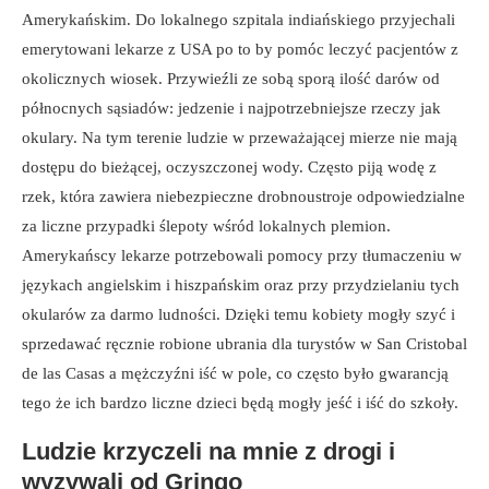
Amerykańskim. Do lokalnego szpitala indiańskiego przyjechali
emerytowani lekarze z USA po to by pomóc leczyć pacjentów z
okolicznych wiosek. Przywieźli ze sobą sporą ilość darów od
północnych sąsiadów: jedzenie i najpotrzebniejsze rzeczy jak
okulary. Na tym terenie ludzie w przeważającej mierze nie mają
dostępu do bieżącej, oczyszczonej wody. Często piją wodę z
rzek, która zawiera niebezpieczne drobnoustroje odpowiedzialne
za liczne przypadki ślepoty wśród lokalnych plemion.
Amerykańscy lekarze potrzebowali pomocy przy tłumaczeniu w
językach angielskim i hiszpańskim oraz przy przydzielaniu tych
okularów za darmo ludności. Dzięki temu kobiety mogły szyć i
sprzedawać ręcznie robione ubrania dla turystów w San Cristobal
de las Casas a mężczyźni iść w pole, co często było gwarancją
tego że ich bardzo liczne dzieci będą mogły jeść i iść do szkoły.
Ludzie krzyczeli na mnie z drogi i
wyzywali od Gringo