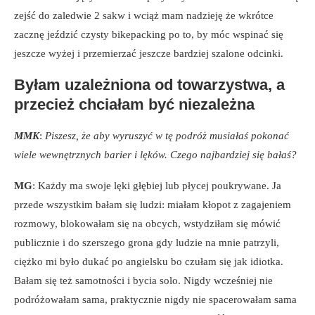
zejść do zaledwie 2 sakw i wciąż mam nadzieję że wkrótce
zacznę jeździć czysty bikepacking po to, by móc wspinać się
jeszcze wyżej i przemierzać jeszcze bardziej szalone odcinki.
Byłam uzależniona od towarzystwa, a
przecież chciałam być niezależna
MMK
:
Piszesz, że aby wyruszyć w tę podróż musiałaś pokonać
wiele wewnętrznych barier i lęków. Czego najbardziej się bałaś?
MG
: Każdy ma swoje lęki głębiej lub płycej poukrywane. Ja
przede wszystkim bałam się ludzi: miałam kłopot z zagajeniem
rozmowy, blokowałam się na obcych, wstydziłam się mówić
publicznie i do szerszego grona gdy ludzie na mnie patrzyli,
ciężko mi było dukać po angielsku bo czułam się jak idiotka.
Bałam się też samotności i bycia solo. Nigdy wcześniej nie
podróżowałam sama, praktycznie nigdy nie spacerowałam sama