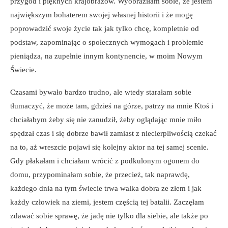
przygód i pięknych krajobrazów. Wyobraziłam sobie, że jestem
największym bohaterem swojej własnej historii i że mogę
poprowadzić swoje życie tak jak tylko chcę, kompletnie od
podstaw, zapominając o społecznych wymogach i problemie
pieniądza, na zupełnie innym kontynencie, w moim Nowym
Świecie.
Czasami bywało bardzo trudno, ale wtedy starałam sobie
tłumaczyć, że może tam, gdzieś na górze, patrzy na mnie Ktoś i
chciałabym żeby się nie zanudził, żeby oglądając mnie miło
spędzał czas i się dobrze bawił zamiast z niecierpliwością czekać
na to, aż wreszcie pojawi się kolejny aktor na tej samej scenie.
Gdy płakałam i chciałam wrócić z podkulonym ogonem do
domu, przypominałam sobie, że przecież, tak naprawdę,
każdego dnia na tym świecie trwa walka dobra ze złem i jak
każdy człowiek na ziemi, jestem częścią tej batalii. Zaczęłam
zdawać sobie sprawę, że jadę nie tylko dla siebie, ale także po