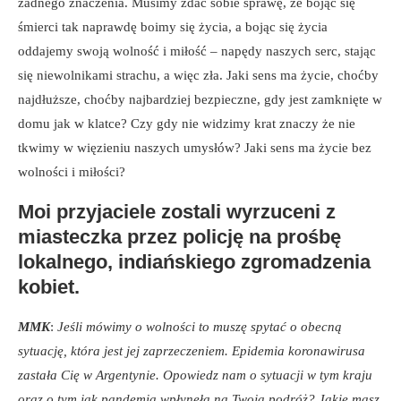
żadnego znaczenia. Musimy zdać sobie sprawę, że bojąc się
śmierci tak naprawdę boimy się życia, a bojąc się życia
oddajemy swoją wolność i miłość – napędy naszych serc, stając
się niewolnikami strachu, a więc zła. Jaki sens ma życie, choćby
najdłuższe, choćby najbardziej bezpieczne, gdy jest zamknięte w
domu jak w klatce? Czy gdy nie widzimy krat znaczy że nie
tkwimy w więzieniu naszych umysłów? Jaki sens ma życie bez
wolności i miłości?
Moi przyjaciele zostali wyrzuceni z
miasteczka przez policję na prośbę
lokalnego, indiańskiego zgromadzenia
kobiet.
MMK
:
Jeśli mówimy o wolności to muszę spytać o obecną
sytuację, która jest jej zaprzeczeniem. Epidemia koronawirusa
zastała Cię w Argentynie. Opowiedz nam o sytuacji w tym kraju
oraz o tym jak pandemia wpłynęła na Twoją podróż? Jakie masz