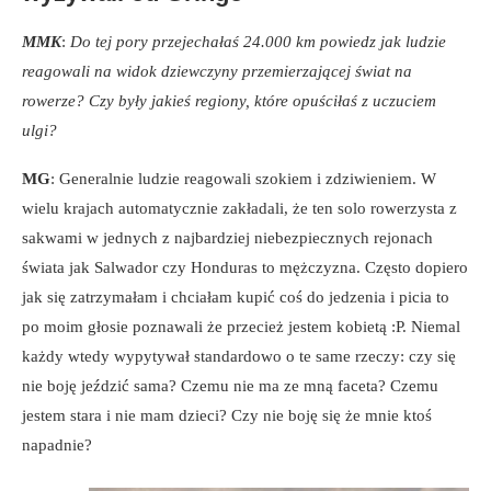
MMK
:
Do tej pory przejechałaś 24.000 km powiedz jak ludzie
reagowali na widok dziewczyny przemierzającej świat na
rowerze? Czy były jakieś regiony, które opuściłaś z uczuciem
ulgi?
MG
: Generalnie ludzie reagowali szokiem i zdziwieniem. W
wielu krajach automatycznie zakładali, że ten solo rowerzysta z
sakwami w jednych z najbardziej niebezpiecznych rejonach
świata jak Salwador czy Honduras to mężczyzna. Często dopiero
jak się zatrzymałam i chciałam kupić coś do jedzenia i picia to
po moim głosie poznawali że przecież jestem kobietą :P. Niemal
każdy wtedy wypytywał standardowo o te same rzeczy: czy się
nie boję jeździć sama? Czemu nie ma ze mną faceta? Czemu
jestem stara i nie mam dzieci? Czy nie boję się że mnie ktoś
napadnie?