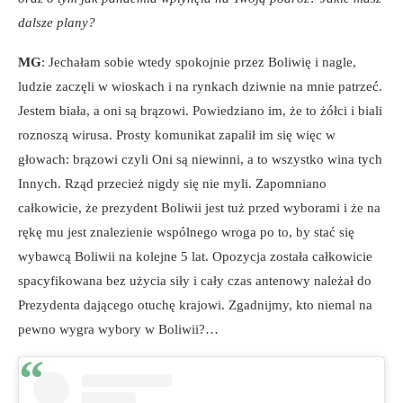
dalsze plany?
MG
: Jechałam sobie wtedy spokojnie przez Boliwię i nagle,
ludzie zaczęli w wioskach i na rynkach dziwnie na mnie patrzeć.
Jestem biała, a oni są brązowi. Powiedziano im, że to żółci i biali
roznoszą wirusa. Prosty komunikat zapalił im się więc w
głowach: brązowi czyli Oni są niewinni, a to wszystko wina tych
Innych. Rząd przecież nigdy się nie myli. Zapomniano
całkowicie, że prezydent Boliwii jest tuż przed wyborami i że na
rękę mu jest znalezienie wspólnego wroga po to, by stać się
wybawcą Boliwii na kolejne 5 lat. Opozycja została całkowicie
spacyfikowana bez użycia siły i cały czas antenowy należał do
Prezydenta dającego otuchę krajowi. Zgadnijmy, kto niemal na
pewno wygra wybory w Boliwii?…