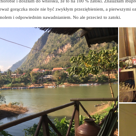
horobie i doszłam do wniosku, że to na 100 % zatoki. Znalazłam ibupr
ieważ gorączka może nie być zwykłym przeziębieniem, a pierwszymi ozna
amolem i odpowiednim nawadnianiem. No ale przecież to zatoki.