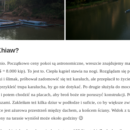
Khiaw?
 tanio. Początkowo ceny pokoi są astronomiczne, wreszcie znajdujemy m
 = 8.000 kip). To jest to. Ciepła kąpiel stawia na nogi. Rozglądam się
i i ślimak, próbował zadomowić się też karaluch, ale przepłacił to życ
przykleić trupa karalucha, by go nie dotykać. Po drugie służyła do mo
i potem chodzić na placach, aby broń boże nie poruszyć konstrukcji. Po 
mi. Zakleiłam też kilka dziur w podłodze i suficie, co by większe zwie
ce jest ażurowa przestrzeń między dachem, a końcem ściany. Widok z 
ny na tarasie wyniósł może około godziny 😉