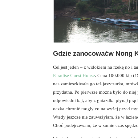
Gdzie zanocowaćw Nong 
Cel jest jeden – z widokiem na rzekę no i
Paradise Guest House
. Cena 100.000 kip (1$
nas zamieszkiwała go też jaszczurka, mrówk
przydatna. Po pierwsze można było do niej 
odpowiedni kąt, aby z gniazdka płynął prąd 
oczka chronić mogły co najwyżej przed mysza
Wtedy jeszcze nie zauważyłam, że w łazien
Choć podejrzewam, że w sumie czas spędzo