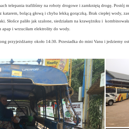
ach telepania trafiliśmy na roboty drogowe i zamkniętą drogę. Postój m
 z katarem, bolącą głową i chyba lekką gorączką. Brak ciepłej wody, z
aki. Słońce paliło jak szalone, siedziałam na krawężniku i kombinował
 apap i wrzuciłam elektrolity do wody.
ong przyjeżdżamy około 14:30. Przesiadka do mini Vanu i jedziemy osta