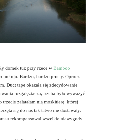
ały domek tuż przy rzece w
Bamboo
 po pokoju. Bardzo, bardzo prosty. Oprócz
iem. Duct tape okazała się zdecydowanie
cowania rozgałęziacza, trzeba było wyważyć
trzecie załatałam nią moskitierę, której
rzęta się do nas tak łatwo nie dostawały.
tarasu rekompensował wszelkie niewygody.