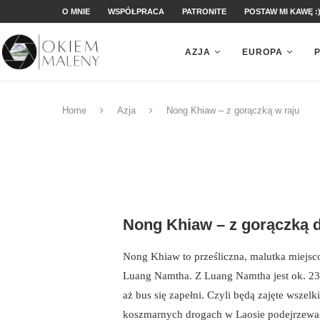
O MNIE
WSPÓŁPRACA
PATRONITE
POSTAW MI KAWĘ :
AZJA
EUROPA
Home
Azja
Nong Khiaw – z gorączką w raju
Nong Khiaw – z gorączką d
Nong Khiaw to prześliczna, malutka miejsc
Luang Namtha. Z Luang Namtha jest ok. 23
aż bus się zapełni. Czyli będą zajęte wsze
koszmarnych drogach w Laosie podejrzewała