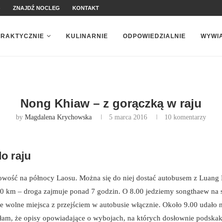
)
ZNAJDŹ NOCLEG
KONTAKT
PRAKTYCZNIE
KULINARNIE
ODPOWIEDZIALNIE
WYWI
Nong Khiaw – z gorączką w raju
by
Magdalena Krychowska
5 marca 2016
10 komentarzy
o raju
owość na północy Laosu. Można się do niej dostać autobusem z Luang
0 km – droga zajmuje ponad 7 godzin. O 8.00 jedziemy songthaew na 
lkie wolne miejsca z przejściem w autobusie włącznie. Około 9.00 udało
m, że opisy opowiadające o wybojach, na których dosłownie podskakuje