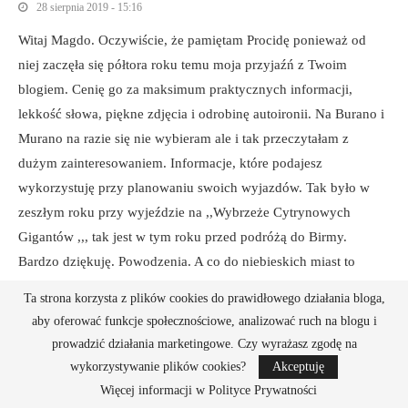
28 sierpnia 2019 - 15:16
Witaj Magdo. Oczywiście, że pamiętam Procidę ponieważ od
niej zaczęła się półtora roku temu moja przyjaźń z Twoim
blogiem. Cenię go za maksimum praktycznych informacji,
lekkość słowa, piękne zdjęcia i odrobinę autoironii. Na Burano i
Murano na razie się nie wybieram ale i tak przeczytałam z
dużym zainteresowaniem. Informacje, które podajesz
wykorzystuję przy planowaniu swoich wyjazdów. Tak było w
zeszłym roku przy wyjeździe na ,,Wybrzeże Cytrynowych
Gigantów ,,, tak jest w tym roku przed podróżą do Birmy.
Bardzo dziękuję. Powodzenia. A co do niebieskich miast to
należało by mieć na uwadze także marokańskie Szafszawan …
Ta strona korzysta z plików cookies do prawidłowego działania bloga,
Niestety też jeszcze nie byłam.
aby oferować funkcje społecznościowe, analizować ruch na blogu i
prowadzić działania marketingowe. Czy wyrażasz zgodę na
wykorzystywanie plików cookies?
Akceptuję
MAGDALENA KRYCHOWSKA
REPLY
Więcej informacji w Polityce Prywatności
28 sierpnia 2019 - 23:32