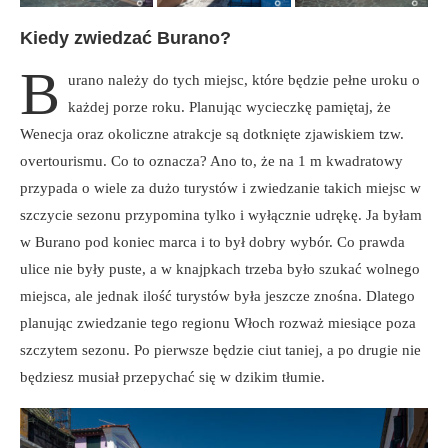
Kiedy zwiedzać Burano?
B
urano należy do tych miejsc, które będzie pełne uroku o
każdej porze roku. Planując wycieczkę pamiętaj, że
Wenecja oraz okoliczne atrakcje są dotknięte zjawiskiem tzw.
overtourismu. Co to oznacza? Ano to, że na 1 m kwadratowy
przypada o wiele za dużo turystów i zwiedzanie takich miejsc w
szczycie sezonu przypomina tylko i wyłącznie udrękę. Ja byłam
w Burano pod koniec marca i to był dobry wybór. Co prawda
ulice nie były puste, a w knajpkach trzeba było szukać wolnego
miejsca, ale jednak ilość turystów była jeszcze znośna. Dlatego
planując zwiedzanie tego regionu Włoch rozważ miesiące poza
szczytem sezonu. Po pierwsze będzie ciut taniej, a po drugie nie
będziesz musiał przepychać się w dzikim tłumie.