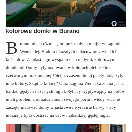
kolorowe domki w Burano
B
urano nieco różni się od pozostałych miejsc w Lagunie
Weneckiej. Brak tu okazałych pałaców oraz wielkich
kościołów. Zamiast tego wyspa urzeka małymi, kolorowymi
domkami. Domy były malowane w kolorach niebieskim,
czerwonym oraz mocnej żółci, z czasem do tej palety dołączyły
inne kolory. Skąd te kolory? Otóż Laguna Wenecka znana jest z
bardzo gęstych i częstych mgieł. Rybacy wypływający na połów
mieli problem z odnalezieniem swojego portu i wtedy właśnie
zaczęto malować domy w jaskrawe i wyraziste barwy – aby
można je było dostrzec nawet w najbardziej gęstej mgle.