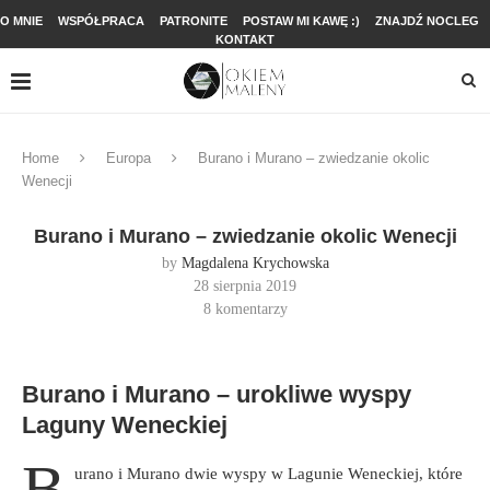
O MNIE
WSPÓŁPRACA
PATRONITE
POSTAW MI KAWĘ :)
ZNAJDŹ NOCLEG
KONTAKT
Home
Europa
Burano i Murano – zwiedzanie okolic
Wenecji
Burano i Murano – zwiedzanie okolic Wenecji
by
Magdalena Krychowska
28 sierpnia 2019
8 komentarzy
Burano i Murano – urokliwe wyspy
Laguny Weneckiej
B
urano i Murano dwie wyspy w Lagunie Weneckiej, które