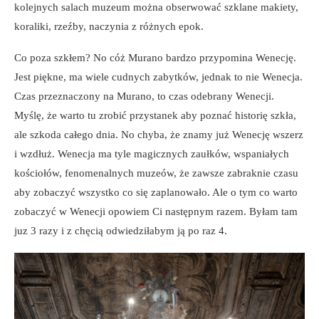
kolejnych salach muzeum można obserwować szklane makiety,
koraliki, rzeźby, naczynia z różnych epok.
Co poza szkłem? No cóż Murano bardzo przypomina Wenecję.
Jest piękne, ma wiele cudnych zabytków, jednak to nie Wenecja.
Czas przeznaczony na Murano, to czas odebrany Wenecji.
Myślę, że warto tu zrobić przystanek aby poznać historię szkła,
ale szkoda całego dnia. No chyba, że znamy już Wenecję wszerz
i wzdłuż. Wenecja ma tyle magicznych zaułków, wspaniałych
kościołów, fenomenalnych muzeów, że zawsze zabraknie czasu
aby zobaczyć wszystko co się zaplanowało. Ale o tym co warto
zobaczyć w Wenecji opowiem Ci następnym razem. Byłam tam
juz 3 razy i z chęcią odwiedziłabym ją po raz 4.