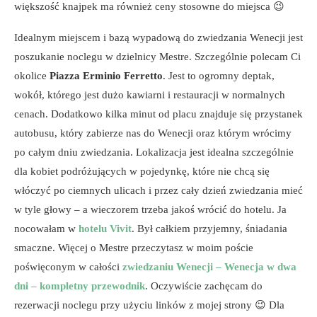
większość knajpek ma również ceny stosowne do miejsca 😉
Idealnym miejscem i bazą wypadową do zwiedzania Wenecji jest
poszukanie noclegu w dzielnicy Mestre. Szczególnie polecam Ci
okolice
Piazza Erminio Ferretto
. Jest to ogromny deptak,
wokół, którego jest dużo kawiarni i restauracji w normalnych
cenach. Dodatkowo kilka minut od placu znajduje się przystanek
autobusu, który zabierze nas do Wenecji oraz którym wrócimy
po całym dniu zwiedzania. Lokalizacja jest idealna szczególnie
dla kobiet podróżujących w pojedynkę, które nie chcą się
włóczyć po ciemnych ulicach i przez cały dzień zwiedzania mieć
w tyle głowy – a wieczorem trzeba jakoś wrócić do hotelu. Ja
nocowałam w
hotelu Vivit
. Był całkiem przyjemny, śniadania
smaczne. Więcej o Mestre przeczytasz w moim poście
poświęconym w całości
zwiedzaniu Wenecji – Wenecja w dwa
dni – kompletny przewodnik
. Oczywiście zachęcam do
rezerwacji noclegu przy użyciu linków z mojej strony 😉 Dla