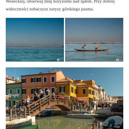
Weneckiej, obserwuj linię horyzontu nad lądem. Przy dobrej
widoczności zobaczysz zarysy górskiego pasma.