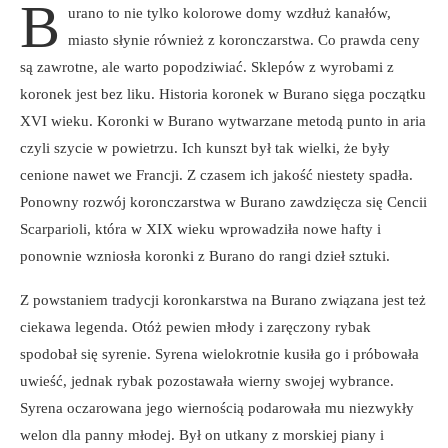
B
urano to nie tylko kolorowe domy wzdłuż kanałów,
miasto słynie również z koronczarstwa. Co prawda ceny
są zawrotne, ale warto popodziwiać. Sklepów z wyrobami z
koronek jest bez liku. Historia koronek w Burano sięga początku
XVI wieku. Koronki w Burano wytwarzane metodą punto in aria
czyli szycie w powietrzu. Ich kunszt był tak wielki, że były
cenione nawet we Francji. Z czasem ich jakość niestety spadła.
Ponowny rozwój koronczarstwa w Burano zawdzięcza się Cencii
Scarparioli, która w XIX wieku wprowadziła nowe hafty i
ponownie wzniosła koronki z Burano do rangi dzieł sztuki.
Z powstaniem tradycji koronkarstwa na Burano związana jest też
ciekawa legenda. Otóż pewien młody i zaręczony rybak
spodobał się syrenie. Syrena wielokrotnie kusiła go i próbowała
uwieść, jednak rybak pozostawała wierny swojej wybrance.
Syrena oczarowana jego wiernością podarowała mu niezwykły
welon dla panny młodej. Był on utkany z morskiej piany i