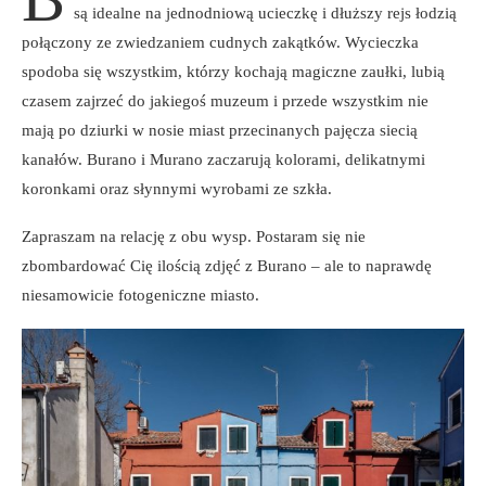
są idealne na jednodniową ucieczkę i dłuższy rejs łodzią
połączony ze zwiedzaniem cudnych zakątków. Wycieczka
spodoba się wszystkim, którzy kochają magiczne zaułki, lubią
czasem zajrzeć do jakiegoś muzeum i przede wszystkim nie
mają po dziurki w nosie miast przecinanych pajęcza siecią
kanałów. Burano i Murano zaczarują kolorami, delikatnymi
koronkami oraz słynnymi wyrobami ze szkła.
Zapraszam na relację z obu wysp. Postaram się nie
zbombardować Cię ilością zdjęć z Burano – ale to naprawdę
niesamowicie fotogeniczne miasto.