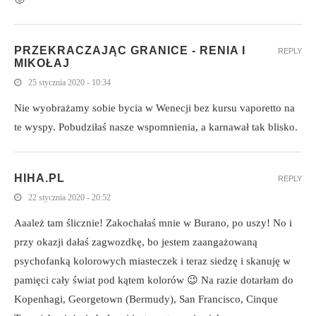
PRZEKRACZAJĄC GRANICE - RENIA I
REPLY
MIKOŁAJ
25 stycznia 2020 - 10:34
Nie wyobrażamy sobie bycia w Wenecji bez kursu vaporetto na
te wyspy. Pobudziłaś nasze wspomnienia, a karnawał tak blisko.
HIHA.PL
REPLY
22 stycznia 2020 - 20:52
Aaależ tam ślicznie! Zakochałaś mnie w Burano, po uszy! No i
przy okazji dałaś zagwozdkę, bo jestem zaangażowaną
psychofanką kolorowych miasteczek i teraz siedzę i skanuję w
pamięci cały świat pod kątem kolorów 😉 Na razie dotarłam do
Kopenhagi, Georgetown (Bermudy), San Francisco, Cinque
Terre (chociaż nie byłam i jestem strasznie ciekawa, czy ono