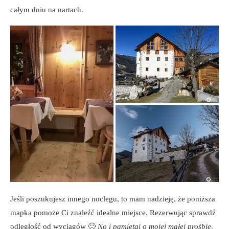
całym dniu na nartach.
Jeśli poszukujesz innego noclegu, to mam nadzieję, że poniższa
mapka pomoże Ci znaleźć idealne miejsce. Rezerwując sprawdź
odległość od wyciągów 🙂
No i pamiętaj o mojej małej prośbie,