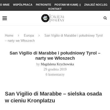
O MNIE
WSPÓŁPRACA
PATRONITE
POSTAW MI KAWĘ :)
ZNAJDŹ NOCLEG
KONTAKT
Home
Europa
San Vigilio di Marabbe i południowy Tyrol
– narty we Włoszech
San Vigilio di Marabbe i południowy Tyrol –
narty we Włoszech
by
Magdalena Krychowska
29 grudnia 2019
6 komentarzy
San Vigilio di Marabbe – sielska osada
w cieniu Kronplatzu