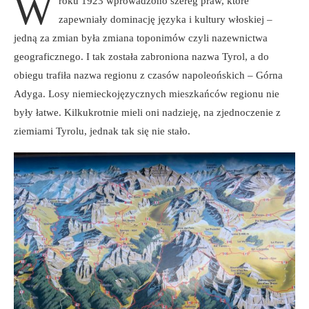
W
roku 1923 wprowadzono szereg praw, które
zapewniały dominację języka i kultury włoskiej –
jedną za zmian była zmiana toponimów czyli nazewnictwa
geograficznego. I tak została zabroniona nazwa Tyrol, a do
obiegu trafiła nazwa regionu z czasów napoleońskich – Górna
Adyga. Losy niemieckojęzycznych mieszkańców regionu nie
były łatwe. Kilkukrotnie mieli oni nadzieję, na zjednoczenie z
ziemiami Tyrolu, jednak tak się nie stało.