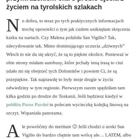
życiem na tyrolskich szlakach
N
o dobra, to teraz po tych praktycznych informacjach
trochę opowieści o tym jak cudem uniknęłam skręcenia
karku na nartach. Czy Malena polubiła San Vigilio? Tak,
zdecydowanie tak. Mimo dominującego uczucia „dziwnych”
Włoch to nie da się ukryć, że są to piękne okolice. Ponieważ w
obie strony miałam autobusy, które jechały inną trasą to ciut
udało mi się obejrzeć tych Dolomitów i powiem Ci, że są
przepiękne. Tak naprawdę to były moje drugie w życiu
odwiedziny w tym regionie. Pierwszym razem spędziłam tam
kilka godzin po drodze do Toskanii. Jeśli będziesz kiedyś w
pobliżu Passo Pardoi
to polecam wycieczkę kolejką linową na
szczyt. Wspaniała panorama.
A
le powróćmy do meritum 🙂 Jeśli chodzi o uroki San
Vigilio do bardzo chętnie tam wrócę ale… LATEM, albo