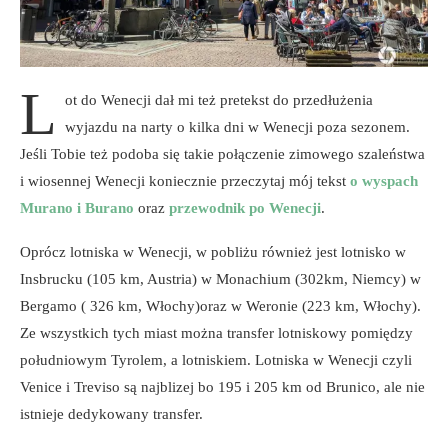
L
ot do Wenecji dał mi też pretekst do przedłużenia
wyjazdu na narty o kilka dni w Wenecji poza sezonem.
Jeśli Tobie też podoba się takie połączenie zimowego szaleństwa
i wiosennej Wenecji koniecznie przeczytaj mój tekst
o wyspach
Murano i Burano
oraz
przewodnik po Wenecji
.
Oprócz lotniska w Wenecji, w pobliżu również jest lotnisko w
Insbrucku (105 km, Austria) w Monachium (302km, Niemcy) w
Bergamo ( 326 km, Włochy)oraz w Weronie (223 km, Włochy).
Ze wszystkich tych miast można transfer lotniskowy pomiędzy
południowym Tyrolem, a lotniskiem. Lotniska w Wenecji czyli
Venice i Treviso są najblizej bo 195 i 205 km od Brunico, ale nie
istnieje dedykowany transfer.