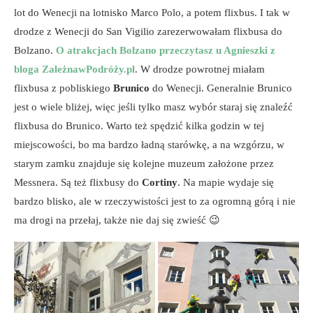
lot do Wenecji na lotnisko Marco Polo, a potem flixbus. I tak w
drodze z Wenecji do San Vigilio zarezerwowałam flixbusa do
Bolzano.
O atrakcjach Bolzano przeczytasz u Agnieszki z
bloga ZależnawPodróży.pl
. W drodze powrotnej miałam
flixbusa z pobliskiego
Brunico
do Wenecji. Generalnie Brunico
jest o wiele bliżej, więc jeśli tylko masz wybór staraj się znaleźć
flixbusa do Brunico. Warto też spędzić kilka godzin w tej
miejscowości, bo ma bardzo ładną starówkę, a na wzgórzu, w
starym zamku znajduje się kolejne muzeum założone przez
Messnera. Są też flixbusy do
Cortiny
. Na mapie wydaje się
bardzo blisko, ale w rzeczywistości jest to za ogromną górą i nie
ma drogi na przełaj, także nie daj się zwieść 😉