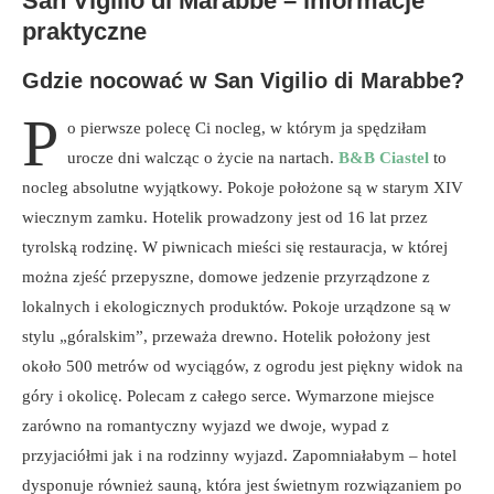
San Vigilio di Marabbe – informacje
praktyczne
Gdzie nocować w San Vigilio di Marabbe?
P
o pierwsze polecę Ci nocleg, w którym ja spędziłam
urocze dni walcząc o życie na nartach.
B&B Ciastel
to
nocleg absolutne wyjątkowy. Pokoje położone są w starym XIV
wiecznym zamku. Hotelik prowadzony jest od 16 lat przez
tyrolską rodzinę. W piwnicach mieści się restauracja, w której
można zjeść przepyszne, domowe jedzenie przyrządzone z
lokalnych i ekologicznych produktów. Pokoje urządzone są w
stylu „góralskim”, przeważa drewno. Hotelik położony jest
około 500 metrów od wyciągów, z ogrodu jest piękny widok na
góry i okolicę. Polecam z całego serce. Wymarzone miejsce
zarówno na romantyczny wyjazd we dwoje, wypad z
przyjaciółmi jak i na rodzinny wyjazd. Zapomniałabym – hotel
dysponuje również sauną, która jest świetnym rozwiązaniem po