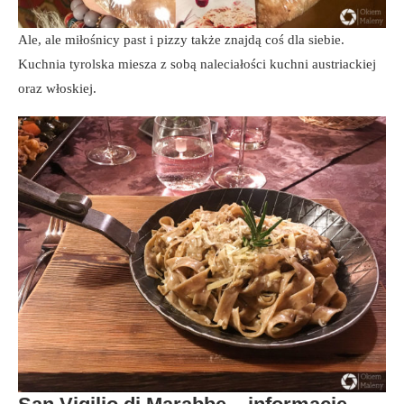
Ale, ale miłośnicy past i pizzy także znajdą coś dla siebie.
Kuchnia tyrolska miesza z sobą naleciałości kuchni austriackiej
oraz włoskiej.