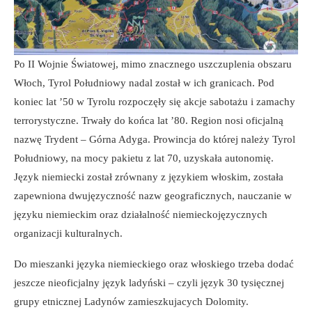
Po II Wojnie Światowej, mimo znacznego uszczuplenia obszaru
Włoch, Tyrol Południowy nadal został w ich granicach. Pod
koniec lat ’50 w Tyrolu rozpoczęły się akcje sabotażu i zamachy
terrorystyczne. Trwały do końca lat ’80. Region nosi oficjalną
nazwę Trydent – Górna Adyga. Prowincja do której należy Tyrol
Południowy, na mocy pakietu z lat 70, uzyskała autonomię.
Język niemiecki został zrównany z językiem włoskim, została
zapewniona dwujęzyczność nazw geograficznych, nauczanie w
języku niemieckim oraz działalność niemieckojęzycznych
organizacji kulturalnych.
Do mieszanki języka niemieckiego oraz włoskiego trzeba dodać
jeszcze nieoficjalny język ladyński – czyli język 30 tysięcznej
grupy etnicznej Ladynów zamieszkujacych Dolomity.