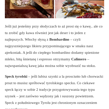
Jeśli już jesteśmy przy słodyczach to aż prosi się o kawę.. ale co
tu zrobić gdy kawa również jest jak deser i to jeden z
najlepszych. Włochy słyną z
Bombardino
– czyli
najpyszniejszego likieru przypominającego w smaku nasz
ajerkoniak. A jeśli do ciepłego bombardino dodamy spienione
mleko, bitą śmietanę i espresso otrzymamy
Calimero
–
najwspanialszą kawę jaka można sobie wyobrazić na stoku.
Speck tyrolski
– jeśli lubisz szynki a la prosciutto lub chorwacki
prsut to musisz spróbować tyrolskiego specku. Co ciekawe
speck łączy w sobie 2 tradycje przygotowywania tego typu
szynek – jest zarówno wędzony jak i suszony powietrzem.
Speck z południowego Tyrolu jest chronionym oznaczeniem