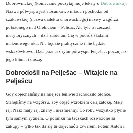
Dubrownickiej (koniecznie poczytaj moje teksty o
Dubrowniku
).
Nazwa półwyspu jest stosunkowo młoda i pochodzi od
czakawskiej (nazwa dialektu chorwackiego) nazwy wzgórza
położonego nad Orebiciem – Pelisac. Ale tyle o rzeczach
merytorycznych – dziś zabieram Cię w podróż śladami
malenowego oka. Nie będzie praktycznie i nie będzie
wskazówkowo. Dziś poznasz rytm półwyspu Pelješac, poczujesz
jego klimat i duszę.
Dobrodošli na Pelješac – Witajcie na
Pelješcu
Gdy dojechaliśmy na miejsce leniwie zachodziło Słońce.
Stanęliśmy na wzgórzu, aby objąć wzrokiem całą zatokę. Mały
raj. Nasz mały raj, znany i niezmienny. Co roku wszystko płynie
tym samym rytmem. O poranku na taczkach rozwożone sa
zakupy – tylko tak da się tu dojechać z towarem. Potem Anton i