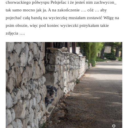
chorwackiego półwyspu Pelsješac i że jesteś nim zachwycon_
tak samo mocno jak ja. A na zakończenie …. cóż … aby
pojechać całą bandą na wycieczkę musiałam zostawić Wilgę na
psim obozie, więc pod koniec wycieczki pstrykałam takie
zdjęcia ….