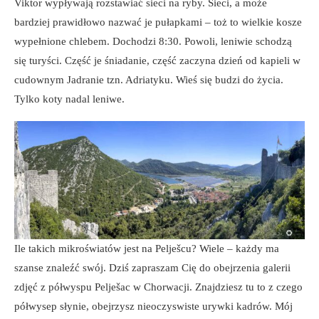
Viktor wypływają rozstawiać sieci na ryby. Sieci, a może
bardziej prawidłowo nazwać je pułapkami – toż to wielkie kosze
wypełnione chlebem. Dochodzi 8:30. Powoli, leniwie schodzą
się turyści. Część je śniadanie, część zaczyna dzień od kapieli w
cudownym Jadranie tzn. Adriatyku. Wieś się budzi do życia.
Tylko koty nadal leniwe.
Ile takich mikroświatów jest na Pelješcu? Wiele – każdy ma
szanse znaleźć swój. Dziś zapraszam Cię do obejrzenia galerii
zdjęć z półwyspu Pelješac w Chorwacji. Znajdziesz tu to z czego
półwysep słynie, obejrzysz nieoczyswiste urywki kadrów. Mój