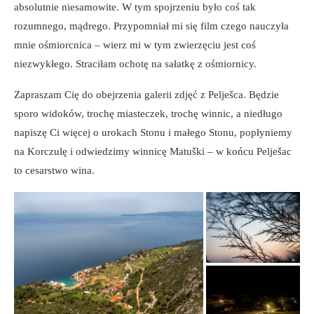
absolutnie niesamowite. W tym spojrzeniu było coś tak
rozumnego, mądrego. Przypomniał mi się film czego nauczyła
mnie ośmiorcnica – wierz mi w tym zwierzęciu jest coś
niezwykłego. Straciłam ochotę na sałatkę z ośmiornicy.
Zapraszam Cię do obejrzenia galerii zdjęć z Pelješca. Będzie
sporo widoków, trochę miasteczek, trochę winnic, a niedługo
napiszę Ci więcej o urokach Stonu i małego Stonu, popłyniemy
na Korczulę i odwiedzimy winnicę Matuški – w końcu Pelješac
to cesarstwo wina.