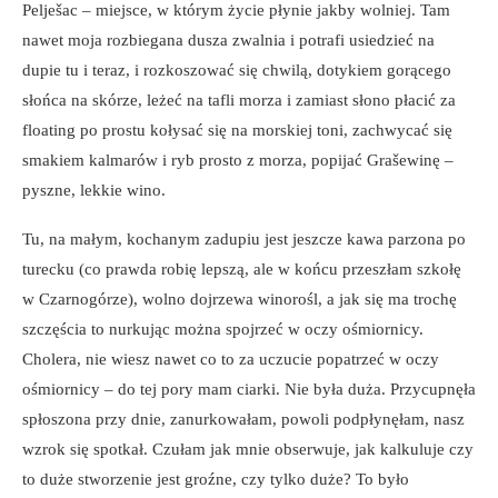
Pelješac – miejsce, w którym życie płynie jakby wolniej. Tam
nawet moja rozbiegana dusza zwalnia i potrafi usiedzieć na
dupie tu i teraz, i rozkoszować się chwilą, dotykiem gorącego
słońca na skórze, leżeć na tafli morza i zamiast słono płacić za
floating po prostu kołysać się na morskiej toni, zachwycać się
smakiem kalmarów i ryb prosto z morza, popijać Grašewinę –
pyszne, lekkie wino.
Tu, na małym, kochanym zadupiu jest jeszcze kawa parzona po
turecku (co prawda robię lepszą, ale w końcu przeszłam szkołę
w Czarnogórze), wolno dojrzewa winorośl, a jak się ma trochę
szczęścia to nurkując można spojrzeć w oczy ośmiornicy.
Cholera, nie wiesz nawet co to za uczucie popatrzeć w oczy
ośmiornicy – do tej pory mam ciarki. Nie była duża. Przycupnęła
spłoszona przy dnie, zanurkowałam, powoli podpłynęłam, nasz
wzrok się spotkał. Czułam jak mnie obserwuje, jak kalkuluje czy
to duże stworzenie jest groźne, czy tylko duże? To było