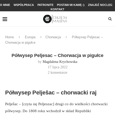
O MNIE
WSPÓŁPRACA
PATRONITE
POSTAW MI KAWĘ :)
ZNAJDŹ NOCLEG
KONTAKT
Home
Europa
Chorwacja
Półwysep Peljesac –
Chorwacja w pigułce
Półwysep Peljesac – Chorwacja w pigułce
by
Magdalena Krychowska
17 lipca 2022
2 komentarze
Półwysep Pelješac – chorwacki raj
Pelješac – [czyta się Peljeszac] drugi co do wielkości chorwacki
półwysep. Do 1808 roku wchodził w skład Republiki