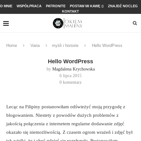
O MNIE
WSPÓŁPRACA
PATRONITE
POSTAW MI KAWĘ :)
ZNAJDŹ NOCLEG
KONTAKT
Home
Varia
myśli i historie
Hello WordPress
Hello WordPress
by
Magdalena Krychowska
6 lipca 2015
0 komentarz
Lecąc na Filipiny postanowiłam odświeżyć moją przygodę z
blogowaniem. Niestety z powodów dużych problemów z
jakością połączenia z internetem regularne dodawanie zdjęć
okazało się niemożliwością. Z czasem ogrom wrażeń i zdjęć był
tak wielki, że i chęć gdzieś się rozpłynęła. Postanowiłam