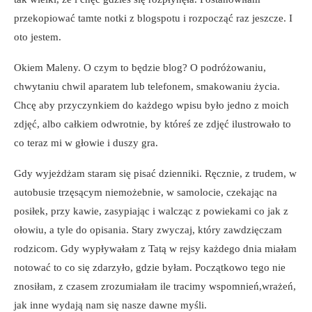
przekopiować tamte notki z blogspotu i rozpocząć raz jeszcze. I
oto jestem.
Okiem Maleny. O czym to będzie blog? O podróżowaniu,
chwytaniu chwil aparatem lub telefonem, smakowaniu życia.
Chcę aby przyczynkiem do każdego wpisu było jedno z moich
zdjęć, albo całkiem odwrotnie, by któreś ze zdjęć ilustrowało to
co teraz mi w głowie i duszy gra.
Gdy wyjeżdżam staram się pisać dzienniki. Ręcznie, z trudem, w
autobusie trzęsącym niemożebnie, w samolocie, czekając na
posiłek, przy kawie, zasypiając i walcząc z powiekami co jak z
ołowiu, a tyle do opisania. Stary zwyczaj, który zawdzięczam
rodzicom. Gdy wypływałam z Tatą w rejsy każdego dnia miałam
notować to co się zdarzyło, gdzie byłam. Początkowo tego nie
znosiłam, z czasem zrozumiałam ile tracimy wspomnień,wrażeń,
jak inne wydają nam się nasze dawne myśli.